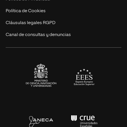
Cursos Universitarios
Actualidad
Política de Cookies
UNIR Revista
Cláusulas legales RGPD
Eventos
Canal de consultas y denuncias
Alianzas corporativas
Sala de prensa
Contacto