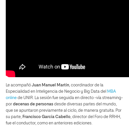
Le acompañó
Juan Manuel Martín
, coordinador de la
Especialidad en Inteligencia de Negocio y Big Data del
MBA
online
de UNIR. La sesión fue seguida en directo -vía streaming-
por
decenas de personas
desde diversas partes del mundo,
que se apuntaron previamente al ciclo, de manera gratuita. Por
su parte,
Francisco García Cabello
, director del Foro de RRHH,
fue el conductor, como en anteriores ediciones.