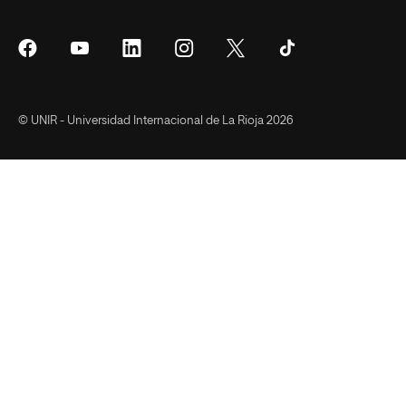
Síguenos
Síguenos
Síguenos
Síguenos
Síguenos
Síguenos
en
en
en
en
en
en
Facebook
YouTube
LinkedIn
Instagram
Twitter
Tiktok
© UNIR - Universidad Internacional de La Rioja 2026