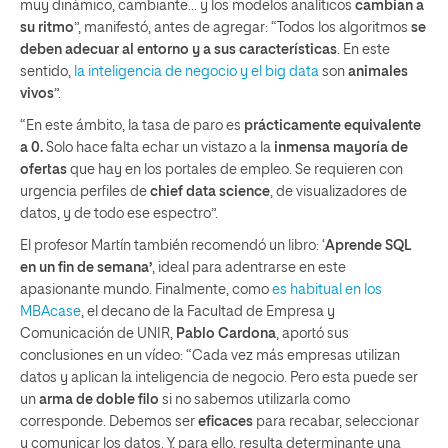
muy dinámico, cambiante… y los modelos analíticos
cambian a
su ritmo
”, manifestó, antes de agregar: “Todos los algoritmos
se
deben adecuar al entorno y a sus características
. En este
sentido,
la inteligencia de negocio y el big data
son
animales
vivos
”.
“En este ámbito, la tasa de paro es
prácticamente equivalente
a 0.
Solo hace falta echar un vistazo a la
inmensa mayoría de
ofertas
que hay en los portales de empleo. Se requieren con
urgencia perfiles de
chief data science
, de visualizadores de
datos, y de todo ese espectro”.
El profesor Martín también recomendó un libro: ‘
Aprende SQL
en un fin de semana’
, ideal para adentrarse en este
apasionante mundo. Finalmente, como
es habitual en los
MBAcase
, el decano de la Facultad de Empresa y
Comunicación de UNIR,
Pablo Cardona
, aportó sus
conclusiones en un vídeo: “Cada vez más empresas utilizan
datos y aplican la inteligencia de negocio. Pero esta puede ser
un
arma de doble filo
si no sabemos utilizarla como
corresponde. Debemos ser
eficaces
para recabar, seleccionar
y comunicar los datos. Y, para ello, resulta determinante una