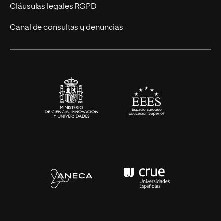
UNIR Revista
Cláusulas legales RGPD
Eventos
Canal de consultas y denuncias
Alianzas corporativas
Sala de prensa
Contacto