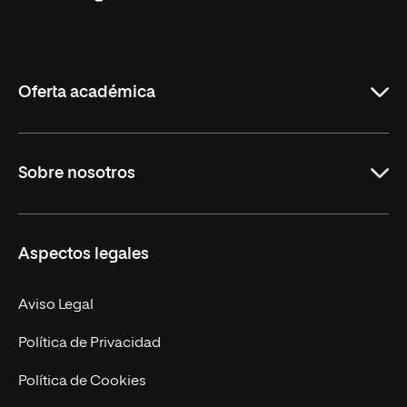
Universidad
Internacional
de
La
Rioja
Oferta académica
Grados
Sobre nosotros
Másteres Oficiales
Másteres Propios
Misión y Valores
Aspectos legales
Doctorados
Facultades
Experto Universitario
Nuestro Equipo
Aviso Legal
Postgrados
Trabaja en UNIR
Política de Privacidad
Cursos Universitarios
Actualidad
Política de Cookies