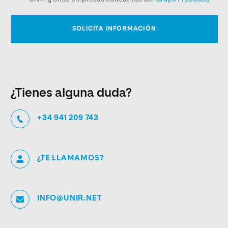
¿Tienes alguna duda?
+34 941 209 743
¿TE LLAMAMOS?
INFO@UNIR.NET