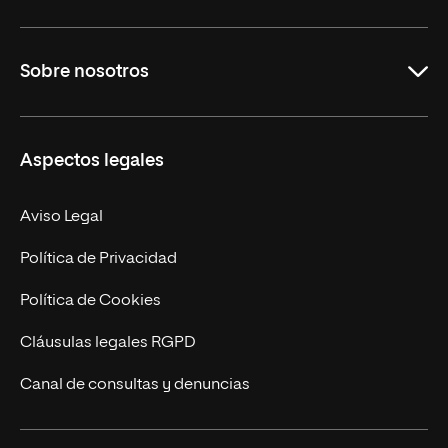
Grados
Sobre nosotros
Másteres Oficiales
Másteres Propios
Misión y Valores
Aspectos legales
Doctorados
Facultades
Experto Universitario
Nuestro Equipo
Aviso Legal
Postgrados
Trabaja en UNIR
Política de Privacidad
Cursos Universitarios
Actualidad
Política de Cookies
UNIR Revista
Cláusulas legales RGPD
Eventos
Canal de consultas y denuncias
Alianzas corporativas