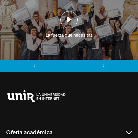
La fuerza que necesitas
Anterior
Siguiente
Universidad
Internacional
de
La
Rioja
Oferta académica