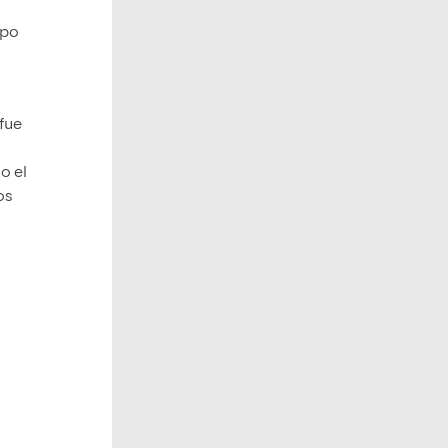
ipo
 fue
o el
os