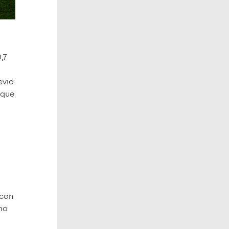
,7
evio
 que
 con
omo