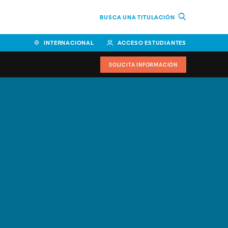
BUSCA UNA TITULACIÓN
INTERNACIONAL
ACCESO ESTUDIANTES
SOLICITA INFORMACIÓN
Facultad de Ciencias de la
Educación y Humanidades
Facultad de Ciencias de la
Salud
Facultad de Economía y
Empresa
Escuela Superior de Ingeniería
y Tecnología (ESIT)
Facultad de Derecho