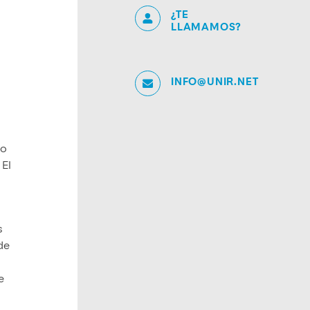
¿TE
LLAMAMOS?
INFO@UNIR.NET
do
 El
s
de
e