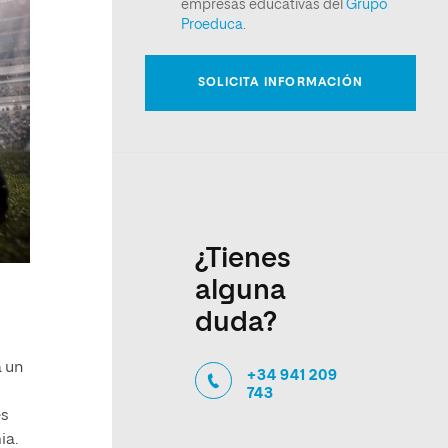
¿Tienes
alguna
duda?
 un
+34 941 209
743
es
ia.