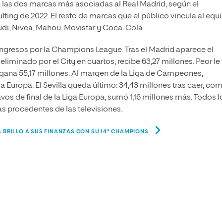
 las dos marcas más asociadas al Real Madrid, según el
ing de 2022. El resto de marcas que el público vincula al equ
udi, Nivea, Mahou, Movistar y Coca-Cola.
ingresos por la Champions League. Tras el Madrid aparece el
, eliminado por el City en cuartos, recibe 63,27 millones. Peor le
s: gana 55,17 millones. Al margen de la Liga de Campeones,
ga Europa. El Sevilla queda último: 34,43 millones tras caer, com
avos de final de la Liga Europa, sumó 1,16 millones más. Todos l
s procedentes de las televisiones.
A BRILLO A SUS FINANZAS CON SU 14ª CHAMPIONS