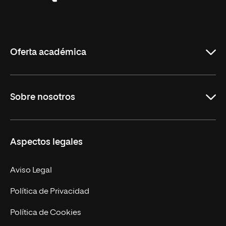
Universidad
Internacional
de
La
Rioja
Oferta académica
Grados
Sobre nosotros
Másteres Oficiales
Másteres Propios
Misión y Valores
Aspectos legales
Doctorados
Facultades
Experto Universitario
Nuestro Equipo
Aviso Legal
Postgrados
Trabaja en UNIR
Política de Privacidad
Cursos Universitarios
Actualidad
Política de Cookies