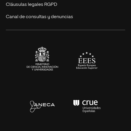
UNIR Revista
Cláusulas legales RGPD
Eventos
Canal de consultas y denuncias
Alianzas corporativas
Sala de prensa
Contacto