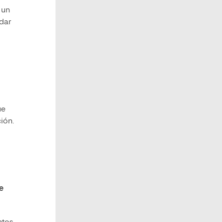
 un
dar
ue
ión.
e