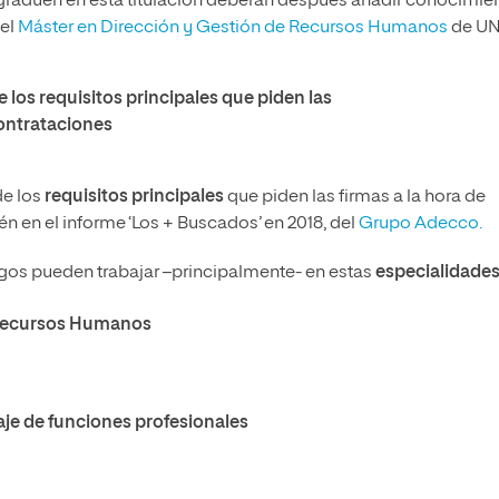
gradúen en esta titulación deberán después añadir conocimie
 el
Máster en Dirección y Gestión de Recursos Humanos
de UN
los requisitos principales que piden las
contrataciones
de los
requisitos principales
que piden las firmas a la hora de
én en el informe ‘Los + Buscados’ en 2018, del
Grupo Adecco.
gos pueden trabajar –principalmente- en estas
especialidade
 Recursos Humanos
aje de funciones profesionales