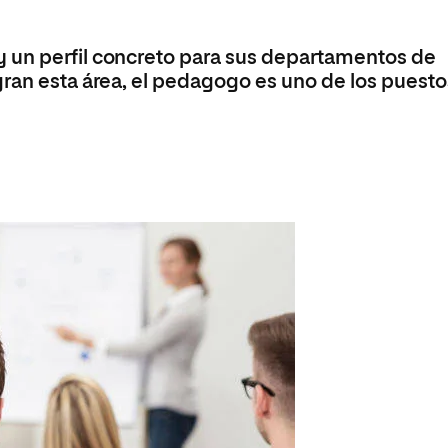
Máster Universitario en Psicopedagogía
olíticas y Relaciones
Acceso universitario para
na de Movilidad
nales
mayores
nacional
Máster Universitario en Atención Temprana y
 un perfil concreto para sus departamentos de
Desarrollo Infantil
gran esta área, el pedagogo es uno de los puesto
Máster Universitario en Enseñanza de Español
como Lengua Extranjera (ELE)