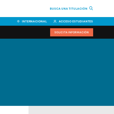
BUSCA UNA TITULACIÓN
INTERNACIONAL
ACCESO ESTUDIANTES
SOLICITA INFORMACIÓN
Facultad de Ciencias de la
Educación y Humanidades
Facultad de Ciencias de la
Salud
Facultad de Economía y
Empresa
Escuela Superior de Ingeniería
y Tecnología (ESIT)
Facultad de Derecho