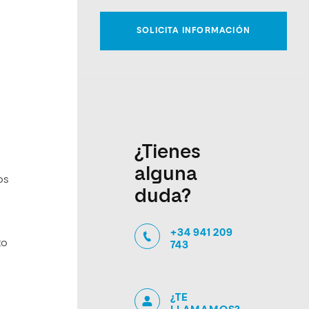
¿Tienes
alguna
os
duda?
+34 941 209
to
743
¿TE