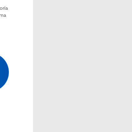
oría
ama