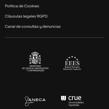
Cursos Universitarios
Actualidad
Política de Cookies
UNIR Revista
Cláusulas legales RGPD
Eventos
Canal de consultas y denuncias
Alianzas corporativas
Sala de prensa
Contacto