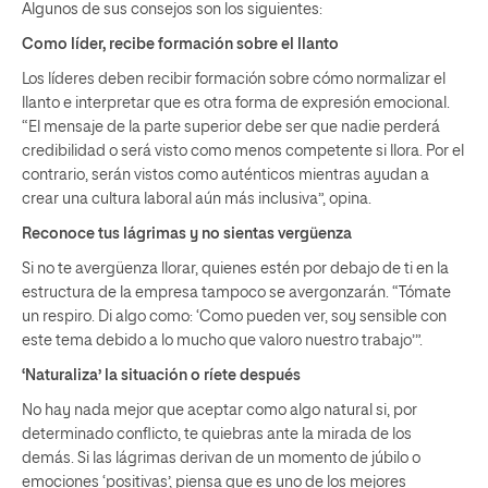
Algunos de sus consejos son los siguientes:
Como líder, recibe formación sobre el llanto
Los líderes deben recibir formación sobre cómo normalizar el
llanto e interpretar que es otra forma de expresión emocional.
“El mensaje de la parte superior debe ser que nadie perderá
credibilidad o será visto como menos competente si llora. Por el
contrario, serán vistos como auténticos mientras ayudan a
crear una cultura laboral aún más inclusiva”, opina.
Reconoce tus lágrimas y no sientas vergüenza
Si no te avergüenza llorar, quienes estén por debajo de ti en la
estructura de la empresa tampoco se avergonzarán. “Tómate
un respiro. Di algo como: ‘Como pueden ver, soy sensible con
este tema debido a lo mucho que valoro nuestro trabajo’”.
‘Naturaliza’ la situación o ríete después
No hay nada mejor que aceptar como algo natural si, por
determinado conflicto, te quiebras ante la mirada de los
demás. Si las lágrimas derivan de un momento de júbilo o
emociones ‘positivas’, piensa que es uno de los mejores