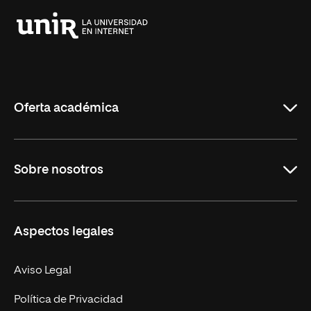
Universidad
Internacional
de
La
Rioja
Oferta académica
Grados
Sobre nosotros
Másteres Oficiales
Másteres Propios
Misión y Valores
Aspectos legales
Doctorados
Facultades
Experto Universitario
Nuestro Equipo
Aviso Legal
Postgrados
Trabaja en UNIR
Política de Privacidad