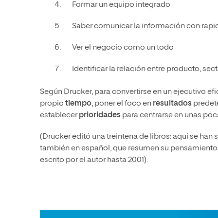
Formar un equipo integrado
Saber comunicar la información con rapi
Ver el negocio como un todo
Identificar la relación entre producto, sec
Según Drucker, para convertirse en un ejecutivo efi
propio
tiempo
, poner el foco en
resultados
predet
establecer
prioridades
para centrarse en unas poca
(Drucker editó una treintena de libros: aquí se han
también en español, que resumen su pensamiento. 
escrito por el autor hasta 2001).