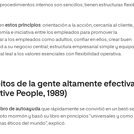
procedimientos internos son sencillos; tienen estructuras flexi
en
estos principios
: orientación a la acción; cercanía al cliente,
omía e iniciativa entre los empleados para promover la
ar a los empleados como adultos, confiar en ellos, crear buen
dad a su negocio central; estructura empresarial simple y equip
l leal a los valores esenciales con flexibilidad operativa.
itos de la gente altamente efectiv
tive People, 1989)
libro de autoayuda
que rápidamente se convirtió en un best-sel
devoto mormón y basó su libro en principios “universales y como
mas éticos del mundo”, explicó.