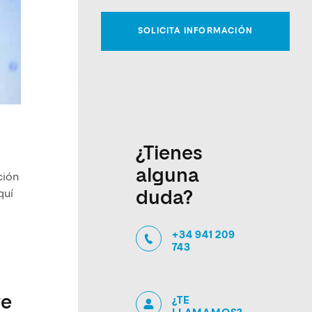
¿Tienes
alguna
ción
quí
duda?
+34 941 209
743
ve
¿TE