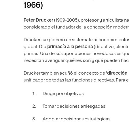
1966)
Peter Drucker
(1909-2005), profesor y articulista n
considerado el fundador de la concepción modern
Drucker fue pionero en sistematizar conocimientos
global. Dio
primacía a la persona
(directivo, client
primas. Una de sus aportaciones novedosas es que el
necesitan averiguar quiénes son y qué pueden hace
Drucker también acuñó el concepto de
‘dirección 
unificador de todas las funciones directivas. Para es
Dirigir por objetivos
Tomar decisiones arriesgadas
Adoptar decisiones estratégicas