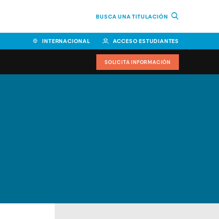
BUSCA UNA TITULACIÓN
INTERNACIONAL
ACCESO ESTUDIANTES
SOLICITA INFORMACIÓN
Facultad de Ciencias de la
Educación y Humanidades
Facultad de Ciencias de la
Salud
Facultad de Economía y
Empresa
Escuela Superior de Ingeniería
y Tecnología (ESIT)
Facultad de Derecho