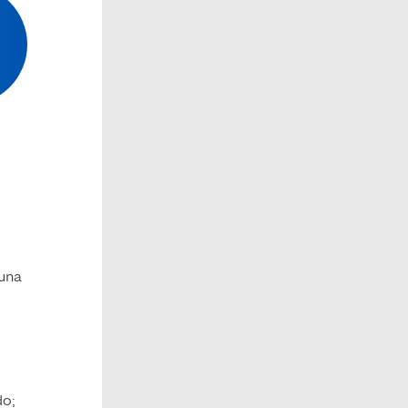
 una
do;