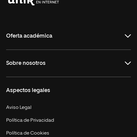
Universidad
Internacional
de
La
Rioja
Oferta académica
Grados
Sobre nosotros
Másteres Oficiales
Másteres Propios
Misión y Valores
Aspectos legales
Doctorados
Facultades
Experto Universitario
Nuestro Equipo
Aviso Legal
Postgrados
Trabaja en UNIR
Política de Privacidad
Cursos Universitarios
Actualidad
Política de Cookies