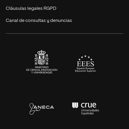
UNIR Revista
Cláusulas legales RGPD
Eventos
Canal de consultas y denuncias
Alianzas corporativas
Sala de prensa
Contacto