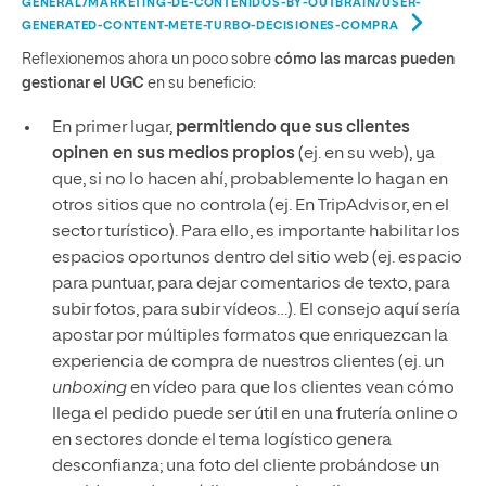
GENERAL/MARKETING-DE-CONTENIDOS-BY-OUTBRAIN/USER-
GENERATED-CONTENT-METE-TURBO-DECISIONES-COMPRA
Reflexionemos ahora un poco sobre
cómo las marcas pueden
gestionar el UGC
en su beneficio:
En primer lugar,
permitiendo que sus clientes
opinen en sus medios propios
(ej. en su web), ya
que, si no lo hacen ahí, probablemente lo hagan en
otros sitios que no controla (ej. En TripAdvisor, en el
sector turístico). Para ello, es importante habilitar los
espacios oportunos dentro del sitio web (ej. espacio
para puntuar, para dejar comentarios de texto, para
subir fotos, para subir vídeos…). El consejo aquí sería
apostar por múltiples formatos que enriquezcan la
experiencia de compra de nuestros clientes (ej. un
unboxing
en vídeo para que los clientes vean cómo
llega el pedido puede ser útil en una frutería online o
en sectores donde el tema logístico genera
desconfianza; una foto del cliente probándose un