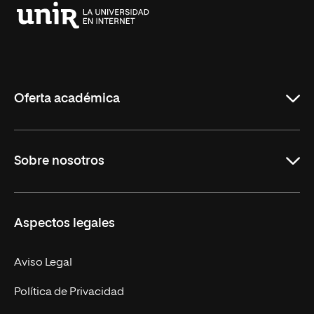
Universidad
Internacional
de
La
Rioja
Oferta académica
Grados
Sobre nosotros
Másteres Oficiales
Másteres Propios
Misión y Valores
Aspectos legales
Doctorados
Facultades
Experto Universitario
Nuestro Equipo
Aviso Legal
Postgrados
Trabaja en UNIR
Política de Privacidad