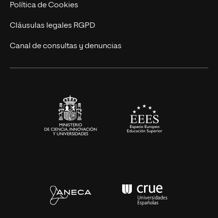
Cursos Universitarios
Actualidad
Política de Cookies
UNIR Revista
Cláusulas legales RGPD
Eventos
Canal de consultas y denuncias
Alianzas corporativas
Sala de prensa
Contacto