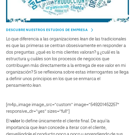
DESCUBRE NUESTROS ESTUDIOS DE EMPRESA
Lo que diferencia a las organizaciones
lean
de las tradicionales
es que las primeras se centran obsesivamente en responder a
dos preguntas: ¿qué es lo mis clientes valoran? y ¿cuál es la
estructura y cuáles son los procesos de negocios que
contribuyen más directamente a la entrega de ese valor en mi
organización? Si se reflexiona sobre estas interrogantes se llega
a definir unos principios en los que se enmarca el
pensamiento
lean
.
[m4p_image image_src=”custom” image=”549201452257″
responsive_dr=”yes” sizes=”full”]
El
valor
lo define únicamente el cliente final. De aquí la
importancia que
lean
concede a iterar con el cliente,
desvelándole el producto poco a poco y aprendiendo de sus