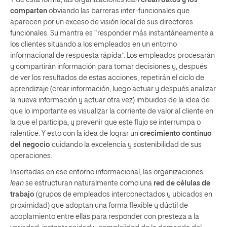
Y de esta forma, las organizaciones
lean
crean datos y los
comparten
obviando las barreras inter-funcionales que
aparecen por un exceso de visión local de sus directores
funcionales. Su mantra es “responder más instantáneamente a
los clientes situando a los empleados en un entorno
informacional de respuesta rápida”. Los empleados procesarán
y compartirán información para tomar decisiones y, después
de ver los resultados de estas acciones, repetirán el ciclo de
aprendizaje (crear información, luego actuar y después analizar
la nueva información y actuar otra vez) imbuidos de la idea de
que lo importante es visualizar la corriente de valor al cliente en
la que el participa, y prevenir que este flujo se interrumpa o
ralentice. Y esto con la idea de lograr un
crecimiento continuo
del negocio
cuidando la excelencia y sostenibilidad de sus
operaciones.
Insertadas en ese entorno informacional, las organizaciones
lean
se estructuran naturalmente como una
red de células de
trabajo
(grupos de empleados interconectados y ubicados en
proximidad) que adoptan una forma flexible y dúctil de
acoplamiento entre ellas para responder con presteza a la