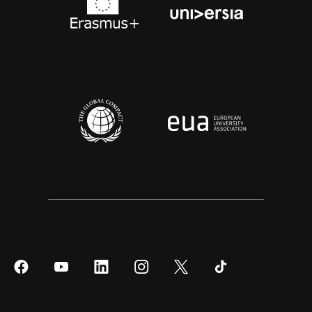
Síguenos
Síguenos
Síguenos
Síguenos
Síguenos
Síguenos
en
en
en
en
en
en
Facebook
YouTube
LinkedIn
Instagram
Twitter
Tiktok