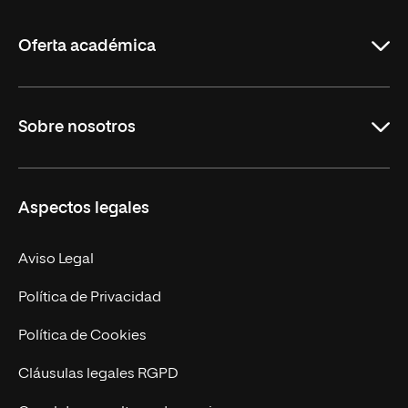
La
Rioja
Oferta académica
Grados
Sobre nosotros
Másteres Oficiales
Másteres Propios
Misión y Valores
Aspectos legales
Doctorados
Facultades
Experto Universitario
Nuestro Equipo
Aviso Legal
Postgrados
Trabaja en UNIR
Política de Privacidad
Cursos Universitarios
Actualidad
Política de Cookies
UNIR Revista
Cláusulas legales RGPD
Eventos