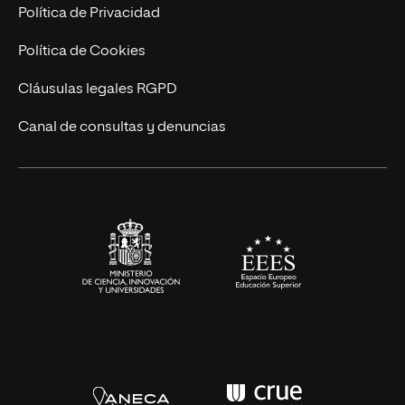
Postgrados
Trabaja en UNIR
Política de Privacidad
Cursos Universitarios
Actualidad
Política de Cookies
UNIR Revista
Cláusulas legales RGPD
Eventos
Canal de consultas y denuncias
Alianzas corporativas
Sala de prensa
Contacto