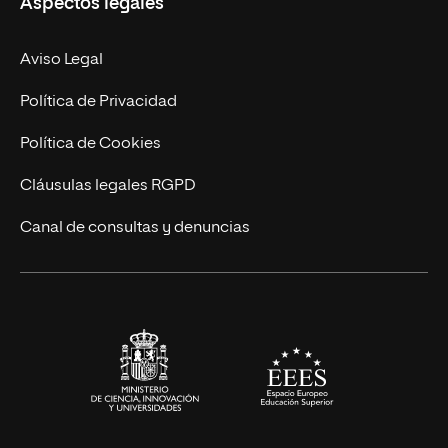
Aspectos legales
Doctorados
Facultades
Experto Universitario
Nuestro Equipo
Aviso Legal
Postgrados
Trabaja en UNIR
Política de Privacidad
Cursos Universitarios
Actualidad
Política de Cookies
UNIR Revista
Cláusulas legales RGPD
Eventos
Canal de consultas y denuncias
Alianzas corporativas
Sala de prensa
Contacto