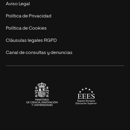
Experto Universitario
Nuestro Equipo
Aviso Legal
Postgrados
Trabaja en UNIR
Política de Privacidad
Cursos Universitarios
Actualidad
Política de Cookies
UNIR Revista
Cláusulas legales RGPD
Eventos
Canal de consultas y denuncias
Alianzas corporativas
Sala de prensa
Contacto