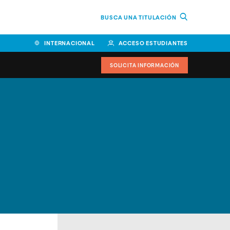
BUSCA UNA TITULACIÓN
INTERNACIONAL
ACCESO ESTUDIANTES
SOLICITA INFORMACIÓN
Facultad de Ciencias de la
Educación y Humanidades
Facultad de Ciencias de la
Salud
Facultad de Economía y
Empresa
Escuela Superior de Ingeniería
y Tecnología (ESIT)
Facultad de Derecho