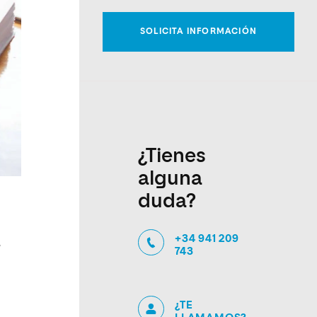
¿Tienes
alguna
duda?
+34 941 209
743
¿TE