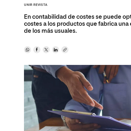
Diseño
Ingeniería y Tecnología
UNIR REVISTA
Ciencias P
Escuela de Humanidades
Ofici
Ciencias de la Salud
Diseño
Internacio
Inter
En contabilidad de costes se puede opta
Normas de Organización y
Ciencias Sociales
Ciencias de la Salud
Funcionamiento
costes a los productos que fabrica una e
de los más usuales.
Humanidades
Ciencias Sociales
Artes
Humanidades
Música
Artes
Música