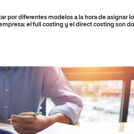
Máster Universitario en Psicopedagogía
olíticas y Relaciones
Acceso universitario para
na de Movilidad
nales
mayores
nacional
Máster Universitario en Atención Temprana y
r por diferentes modelos a la hora de asignar l
Desarrollo Infantil
mpresa: el full costing y el direct costing son d
Máster Universitario en Enseñanza de Español
como Lengua Extranjera (ELE)