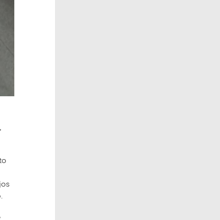
,
to
jos
.
e