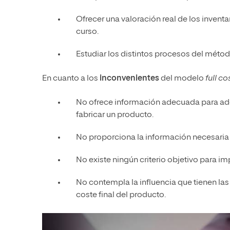
Ofrecer una valoración real de los inven
curso.
Estudiar los distintos procesos del méto
En cuanto a los
inconvenientes
del modelo
full co
No ofrece información adecuada para adop
fabricar un producto.
No proporciona la información necesaria p
No existe ningún criterio objetivo para im
No contempla la influencia que tienen las
coste final del producto.