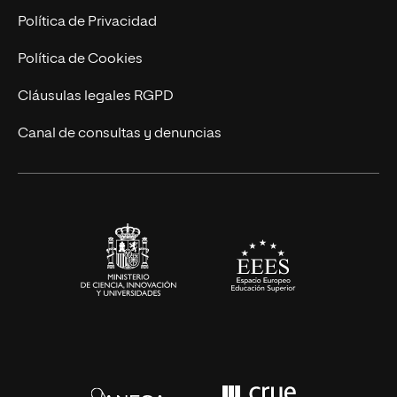
Postgrados
Trabaja en UNIR
Política de Privacidad
Cursos Universitarios
Actualidad
Política de Cookies
UNIR Revista
Cláusulas legales RGPD
Eventos
Canal de consultas y denuncias
Alianzas corporativas
Sala de prensa
Contacto