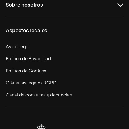
Sobre nosotros
Másteres Oficiales
Másteres Propios
Misión y Valores
Aspectos legales
Doctorados
Facultades
Experto Universitario
Nuestro Equipo
Aviso Legal
Postgrados
Trabaja en UNIR
Política de Privacidad
Cursos Universitarios
Actualidad
Política de Cookies
UNIR Revista
Cláusulas legales RGPD
Eventos
Canal de consultas y denuncias
Alianzas corporativas
Sala de prensa