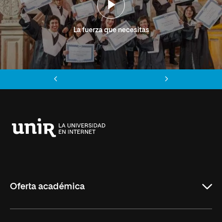
La fuerza que necesitas
Anterior
Siguiente
Universidad
Internacional
de
La
Rioja
Oferta académica
Grados