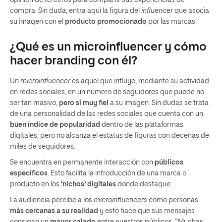
compra. Sin duda, entra aquí la figura del
influencer
que asocia
su imagen con el
producto promocionado
por las marcas.
¿Qué es un microinfluencer y cómo
hacer branding con él?
Un
microinfluencer
es aquel que influye, mediante su actividad
en redes sociales, en un número de seguidores que puede no
ser tan masivo,
pero sí muy fiel
a su imagen. Sin dudas se trata
de una personalidad de las redes sociales que cuenta con un
buen índice de popularidad
dentro de las plataformas
digitales, pero no alcanza el estatus de figuras con decenas de
miles de seguidores.
Se encuentra en permanente interacción con
públicos
específicos
. Esto facilita la introducción de una marca o
producto en los
‘nichos’ digitales
donde destaque.
La audiencia percibe a los
microinfluencers
como personas
más cercanas a su realidad
y esto hace que sus mensajes
consigan un
mayor calado
entre nuestros públicos. “Muchas