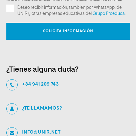
¿Tienes alguna duda?
+34 941 209 743
¿TE LLAMAMOS?
INFO@UNIR.NET