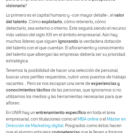
visionaria
?
Lo primero es el capital humano y -con mayor detalle-, el
valor
del talento
. Cómo
explotarlo
, cómo retenerlo, cómo
detectarlo, sea externo o interno. Éste seguirá siendo el recurso
más valioso del siglo XXI en el ámbito empresarial. Aún hay
muchos líderes que siguen
ignorando
la verdadera dotación
del talento con el que cuentan. El afloramiento y conocimiento
del talento que albergan las empresas debería ser su prioridad
estratégica.
Tenemos la posibilidad de hacer una selección de personal,
buscar unos perfiles requeridos, cubrir unos puestos de trabajo
vacantes… Pero se nos escapan una serie de
experiencias y
conocimientos tácitos
de las personas, que ignoramos si no
utilizamos los medios y las herramientas necesarias para que
afloren.
En UNIR hay un
entrenamiento específico
en toda el área
empresarial, con titulaciones como el
MBA online
o el
Máster en
Dirección de Marketing digital
. Posgrados como éstos hacen
que el alumno adquiera
competencias
que le lleven a forjarse