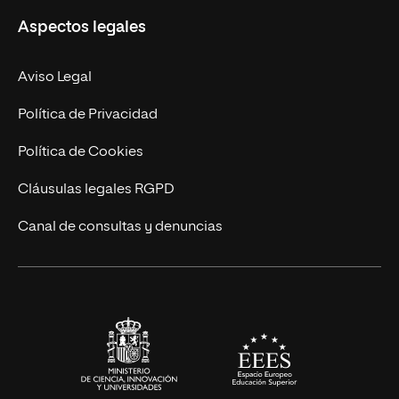
Aspectos legales
Doctorados
Facultades
Experto Universitario
Nuestro Equipo
Aviso Legal
Postgrados
Trabaja en UNIR
Política de Privacidad
Cursos Universitarios
Actualidad
Política de Cookies
UNIR Revista
Cláusulas legales RGPD
Eventos
Canal de consultas y denuncias
Alianzas corporativas
Sala de prensa
Contacto