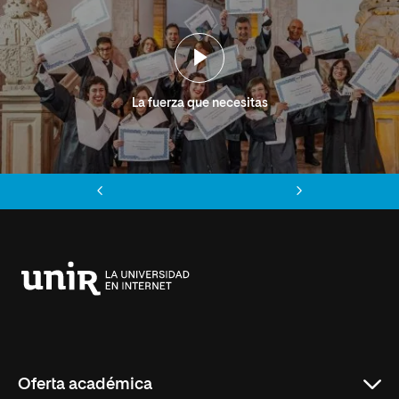
La fuerza que necesitas
Anterior
Siguiente
Universidad
Internacional
de
La
Rioja
Oferta académica