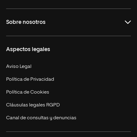
Grados
Sobre nosotros
Másteres Oficiales
Másteres Propios
Misión y Valores
Aspectos legales
Doctorados
Facultades
Experto Universitario
Nuestro Equipo
Aviso Legal
Postgrados
Trabaja en UNIR
Política de Privacidad
Cursos Universitarios
Actualidad
Política de Cookies
UNIR Revista
Cláusulas legales RGPD
Eventos
Canal de consultas y denuncias
Alianzas corporativas