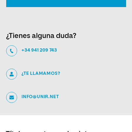
¿Tienes alguna duda?
+34 941 209 743
¿TE LLAMAMOS?
INFO@UNIR.NET