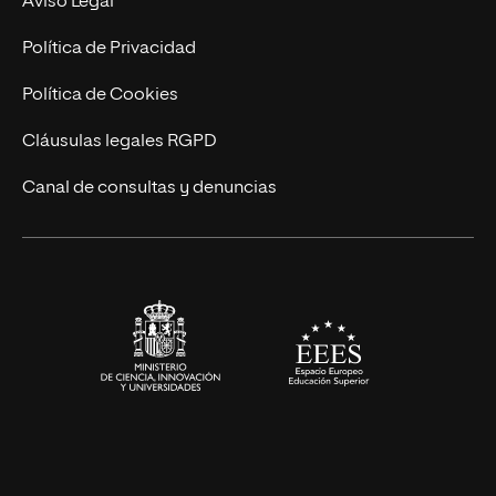
Aviso Legal
Postgrados
Trabaja en UNIR
Política de Privacidad
Cursos Universitarios
Actualidad
Política de Cookies
UNIR Revista
Cláusulas legales RGPD
Eventos
Canal de consultas y denuncias
Alianzas corporativas
Sala de prensa
Contacto