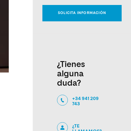
¿Tienes
alguna
duda?
+34 941 209
743
¿TE