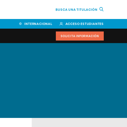
BUSCA UNA TITULACIÓN
INTERNACIONAL
ACCESO ESTUDIANTES
SOLICITA INFORMACIÓN
Facultad de Ciencias de la
Educación y Humanidades
Facultad de Ciencias de la
Salud
Facultad de Economía y
Empresa
Escuela Superior de Ingeniería
y Tecnología (ESIT)
Facultad de Derecho