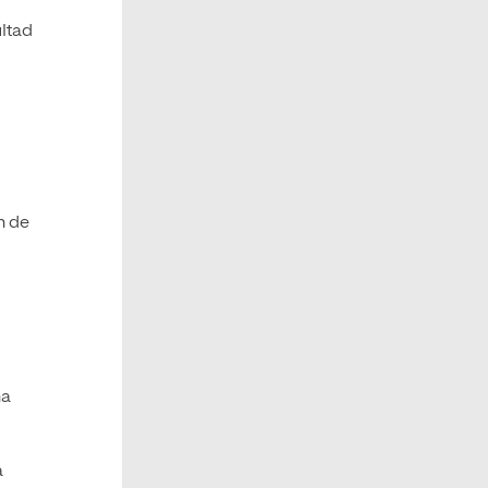
ultad
n de
na
a