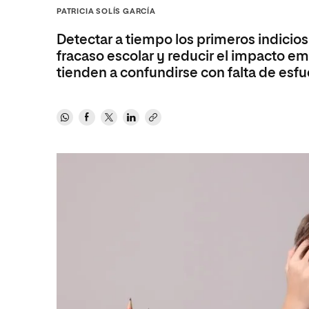
Diseño
Ingeniería y Tecnología
PATRICIA SOLÍS GARCÍA
Ciencias P
Escuela de Humanidades
Ofici
Ciencias de la Salud
Diseño
Internacio
Inter
Detectar a tiempo los primeros indicios
Normas de Organización y
Ciencias Sociales
Ciencias de la Salud
Funcionamiento
fracaso escolar y reducir el impacto em
tienden a confundirse con falta de esf
Humanidades
Ciencias Sociales
Artes
Humanidades
Música
Artes
Música