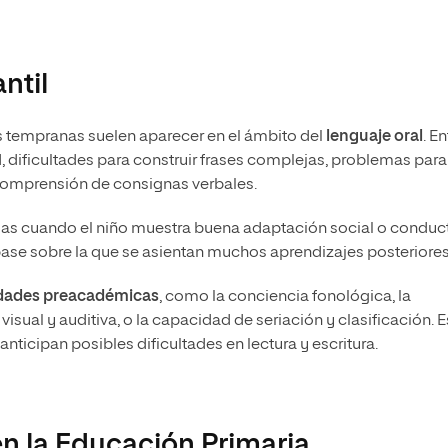
ntil
s tempranas suelen aparecer en el ámbito del
lenguaje oral
. En
d, dificultades para construir frases complejas, problemas para
comprensión de consignas verbales.
as cuando el niño muestra buena adaptación social o conduc
base sobre la que se asientan muchos aprendizajes posteriores
idades preacadémicas
, como la conciencia fonológica, la
 visual y auditiva, o la capacidad de seriación y clasificación. 
ticipan posibles dificultades en lectura y escritura.
n la Educación Primaria