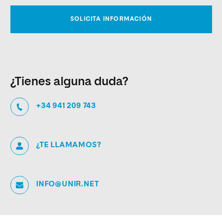
¿Tienes alguna duda?
+34 941 209 743
¿TE LLAMAMOS?
INFO@UNIR.NET