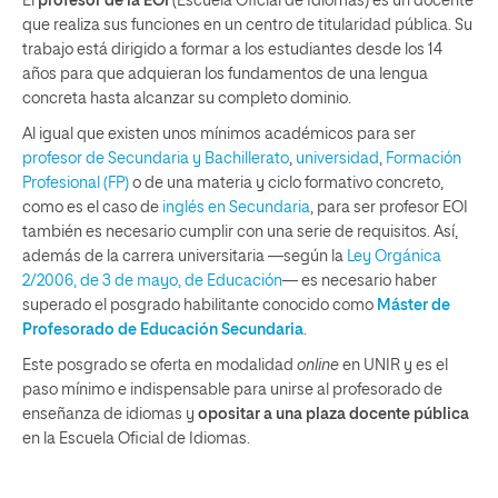
El
profesor de la EOI
(Escuela Oficial de Idiomas) es un docente
que realiza sus funciones en un centro de titularidad pública. Su
trabajo está dirigido a formar a los estudiantes desde los 14
años para que adquieran los fundamentos de una lengua
concreta hasta alcanzar su completo dominio.
Al igual que existen unos mínimos académicos para ser
profesor de Secundaria y Bachillerato
,
universidad
,
Formación
Profesional (FP)
o de una materia y ciclo formativo concreto,
como es el caso de
inglés en Secundaria
, para ser profesor EOI
también es necesario cumplir con una serie de requisitos. Así,
además de la carrera universitaria —según la
Ley Orgánica
2/2006, de 3 de mayo, de Educación
— es necesario haber
superado el posgrado habilitante conocido como
Máster de
Profesorado de Educación Secundaria
.
Este posgrado se oferta en modalidad
online
en UNIR y es el
paso mínimo e indispensable para unirse al profesorado de
enseñanza de idiomas y
opositar a una plaza docente pública
en la Escuela Oficial de Idiomas.