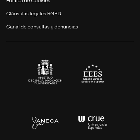
Política de Cookies
UNIR Revista
Cláusulas legales RGPD
Eventos
Canal de consultas y denuncias
Alianzas corporativas
Sala de prensa
Contacto