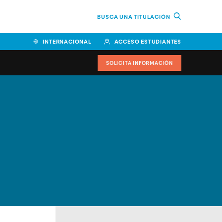
BUSCA UNA TITULACIÓN
INTERNACIONAL
ACCESO ESTUDIANTES
SOLICITA INFORMACIÓN
Facultad de Ciencias de la
Educación y Humanidades
Facultad de Ciencias de la
Salud
Facultad de Economía y
Empresa
Escuela Superior de Ingeniería
y Tecnología (ESIT)
Facultad de Derecho