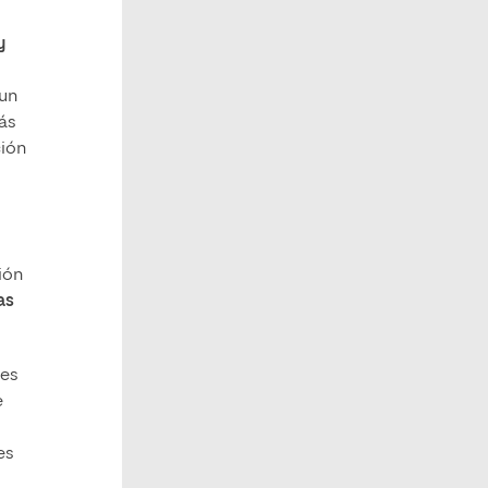
y
 un
ás
ción
ión
as
nes
e
es