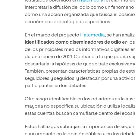
resultados obtenidos en
Hatemedia
revelan
indici
interpretar la difusión del odio como un fenómeno 
como una acción organizada que busca el posicion
económicos e ideológicos específicos.
En el marco del proyecto
Hatemedia
, se han anal
identificados como diseminadores de odio
en los
de los principales medios informativos digitales e
durante enero de 2021. Contrario a lo que podría s
descartaría la hipótesis de que se trate exclusiva
También, presentan características propias de est
seguidores y seguidos, y destacan por una activida
participantes en los debates.
Otro rasgo identificable en los odiadores es la aus
mayoría no especifica su ubicación o utiliza locali
estas cuentas buscan camuflarse dentro del ecosis
Estos hallazgos subrayan la importancia de seguir 
cuyo impacto en la opinión pública y en los debat