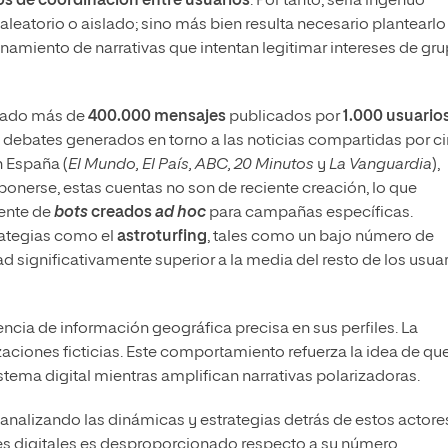
os de coordinación entre usuarios
. Por tanto, sería ingenuo
aleatorio o aislado; sino más bien resulta necesario plantearlo
amiento de narrativas que intentan legitimar intereses de gr
izado más de
400.000 mensajes
publicados por
1.000 usuario
 debates generados en torno a las noticias compartidas por c
n España (
El Mundo, El País, ABC, 20 Minutos
y
La Vanguardia
),
uponerse, estas cuentas no son de reciente creación, lo que
mente de
bots
creados
ad hoc
para campañas específicas.
rategias como el
astroturfing
, tales como un bajo número de
d significativamente superior a la media del resto de los usua
encia de información geográfica precisa en sus perfiles. La
zaciones ficticias. Este comportamiento refuerza la idea de qu
tema digital mientras amplifican narrativas polarizadoras.
analizando las dinámicas y estrategias detrás de estos actore
es digitales es desproporcionado respecto a su número.