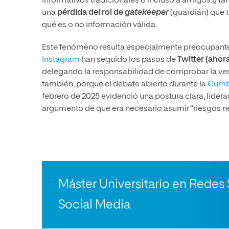
informativos tradicionales o incluso a amigos y fa
una
pérdida del rol de
gatekeeper
(guardián) que 
qué es o no información válida.
Este fenómeno resulta especialmente preocupante
Instagram
han seguido los pasos de
Twitter (ahor
delegando la responsabilidad de comprobar la ver
también, porque el debate abierto durante la
Cumbre
febrero de 2025 evidenció una postura clara, liderad
argumento de que era necesario asumir “riesgos n
Máster Universitario en Redes 
Social Media