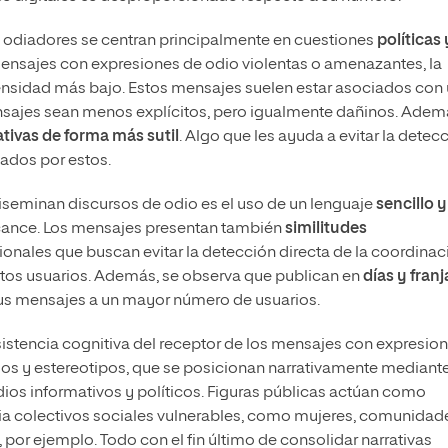
s odiadores se centran principalmente en cuestiones
políticas 
nsajes con expresiones de odio violentas o amenazantes, la
tensidad más bajo. Estos mensajes suelen estar asociados con
nsajes sean menos explícitos, pero igualmente dañinos. Adem
ativas de forma más sutil
. Algo que les ayuda a evitar la detec
ados por estos.
diseminan discursos de odio es el uso de un lenguaje
sencillo y
lcance. Los mensajes presentan también
similitudes
onales que buscan evitar la detección directa de la coordinac
estos usuarios. Además, se observa que publican en
días y franj
 sus mensajes a un mayor número de usuarios.
esistencia cognitiva del receptor de los mensajes con expresio
cios y estereotipos, que se posicionan narrativamente mediant
dios informativos y políticos. Figuras públicas actúan como
ia colectivos sociales vulnerables, como mujeres, comunidad
r ejemplo. Todo con el fin último de consolidar narrativas