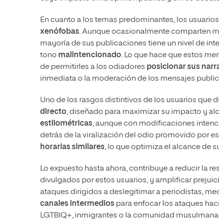
En cuanto a los temas predominantes, los usuario
xenófobas
. Aunque ocasionalmente comparten me
mayoría de sus publicaciones tiene un nivel de in
tono
malintencionado
. Lo que hace que estos me
de permitirles a los odiadores
posicionar sus narr
inmediata o la moderación de los mensajes public
Uno de los rasgos distintivos de los usuarios que 
directo
, diseñado para maximizar su impacto y a
estilométricas
, aunque con modificaciones intenci
detrás de la viralización del odio promovido por 
horarias similares
, lo que optimiza el alcance de
Lo expuesto hasta ahora, contribuye a reducir la r
divulgados por estos usuarios, y amplificar prejui
ataques dirigidos a deslegitimar a periodistas, me
canales intermedios
para enfocar los ataques hac
LGTBIQ+, inmigrantes o la comunidad musulmana, po