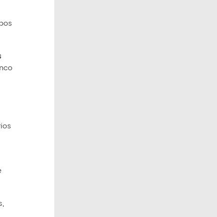
upos
s
inco
rios
e
s,