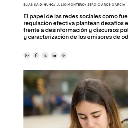
Diseño
Ingeniería y Tecnología
ELÍAS SAID-HUNG/ JULIO MONTERO/ SERGIO ARCE-GARCÍA
Ciencias P
Escuela de Humanidades
Ofici
Ciencias de la Salud
Diseño
Internacio
Inter
El papel de las redes sociales como fue
Normas de Organización y
Ciencias Sociales
Ciencias de la Salud
Funcionamiento
regulación efectiva plantean desafíos e
frente a desinformación y discursos pol
Humanidades
Ciencias Sociales
y caracterización de los emisores de od
Artes
Humanidades
Música
Artes
Música