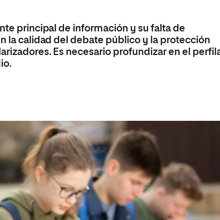
Máster Universitario en Psicopedagogía
olíticas y Relaciones
Acceso universitario para
na de Movilidad
nales
mayores
nacional
Máster Universitario en Atención Temprana y
nte principal de información y su falta de
Desarrollo Infantil
n la calidad del debate público y la protección
Máster Universitario en Enseñanza de Español
arizadores. Es necesario profundizar en el perfi
como Lengua Extranjera (ELE)
io.