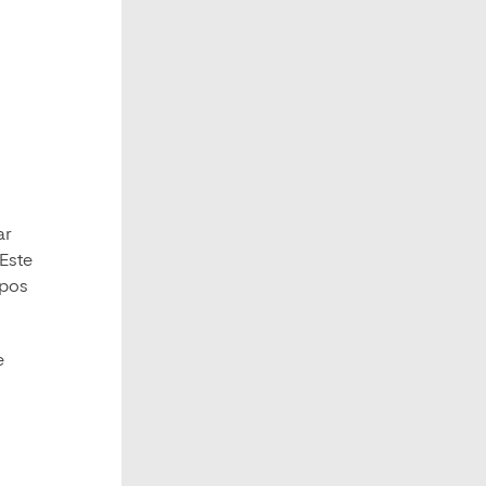
ar
Este
ipos
e