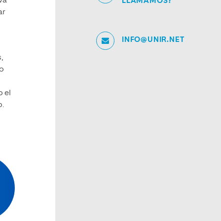
va
LLAMAMOS?
ar
INFO@UNIR.NET
,
ro
o el
o.