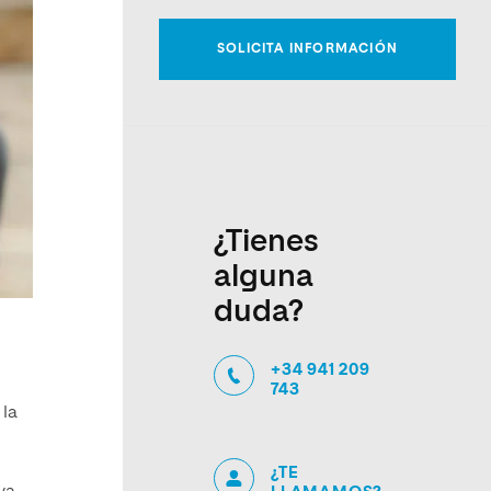
¿Tienes
alguna
duda?
+34 941 209
743
 la
¿TE