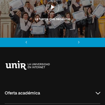
La fuerza que necesitas
Anterior
Siguiente
Universidad
Internacional
de
La
Rioja
Oferta académica