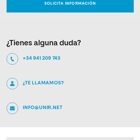
¿Tienes alguna duda?
+34 941 209 743
¿TE LLAMAMOS?
INFO@UNIR.NET