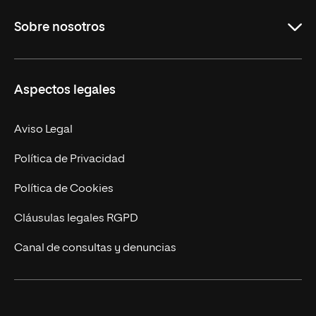
Grados
Sobre nosotros
Másteres Oficiales
Másteres Propios
Misión y Valores
Aspectos legales
Doctorados
Facultades
Experto Universitario
Nuestro Equipo
Aviso Legal
Postgrados
Trabaja en UNIR
Política de Privacidad
Cursos Universitarios
Actualidad
Política de Cookies
UNIR Revista
Cláusulas legales RGPD
Eventos
Canal de consultas y denuncias
Alianzas corporativas
Sala de prensa