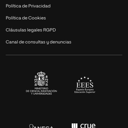
Postgrados
Trabaja en UNIR
Política de Privacidad
Cursos Universitarios
Actualidad
Política de Cookies
UNIR Revista
Cláusulas legales RGPD
Eventos
Canal de consultas y denuncias
Alianzas corporativas
Sala de prensa
Contacto