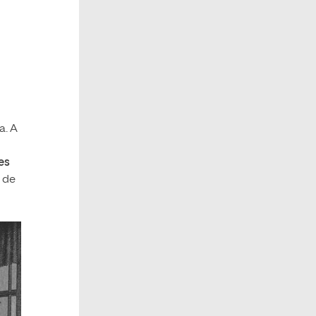
a. A
es
 de