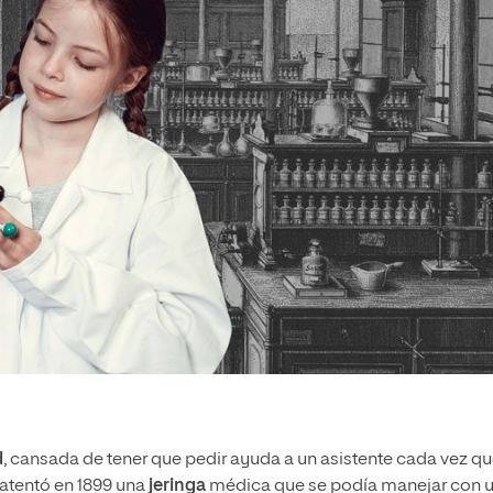
d
, cansada de tener que pedir ayuda a un asistente cada vez q
atentó en 1899 una
jeringa
médica que se podía manejar con 