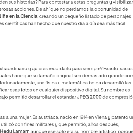
n sus historias? Para contestar a estas preguntas y visibilizar
umerosas acciones. De ahí que no perdamos la oportunidad de
Niña en la Ciencia
, creando un pequeño listado de personajes
científicas han hecho que nuestro día a día sea más fácil.
traordinario y quieres recordarlo para siempre? Exacto: sacas
 actuales hace que su tamaño original sea demasiado grande c
Afortunadamente, una física y matemática belga desarrolló las
ar esas fotos en cualquier dispositivo digital. Su nombre es
abajo permitió desarrollar el estándar
JPEG 2000
de compresió
s a una mujer. Es austríaca, nació en 1914 en Viena y patentó u
tilizó con fines militares y que permitió, años después,
Hedy Lamarr
, aunque ese solo era su nombre artístico, porqu