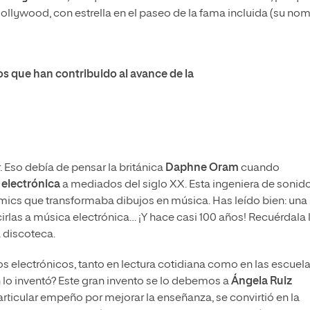
ollywood, con estrella en el paseo de la fama incluida (su no
 que han contribuido al avance de la
r. Eso debía de pensar la británica
Daphne Oram
cuando
electrónica
a mediados del siglo XX. Esta ingeniera de sonid
mics que transformaba dibujos en música. Has leído bien: una
rlas a música electrónica… ¡Y hace casi 100 años! Recuérdala 
 discoteca.
 electrónicos, tanto en lectura cotidiana como en las escuela
 lo inventó? Este gran invento se lo debemos a
Ángela Ruiz
articular empeño por mejorar la enseñanza, se convirtió en la