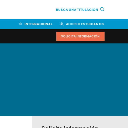
BUSCA UNA TITULACIÓN
INTERNACIONAL
ACCESO ESTUDIANTES
SOLICITA INFORMACIÓN
Facultad de Ciencias de la
Educación y Humanidades
Facultad de Ciencias de la
Salud
Facultad de Economía y
Empresa
Escuela Superior de Ingeniería
y Tecnología (ESIT)
Facultad de Derecho