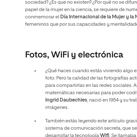
sociedad? ¿Es que no existen? ¿Por qué no se difunde
papel de la mujer en la ciencia, se requiere de n
conmemorar el
Día Internacional de la Mujer y la 
femeninos que por sus capacidades y mentalidades 
Fotos, WiFi y electrónica
¿Qué haces cuando estás viviendo algo ex
foto. Pero la calidad de las fotografías
para compartirlas en las redes sociales. 
matemáticas necesarias para poder codific
Ingrid Daubechies
, nació en 1954 y su tr
imágenes.
También estás leyendo este artículo gracia
sistema de comunicación secreta, que se u
desarrollar la tecnología
Wifi
. Se llamaba