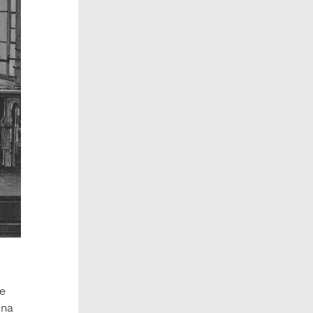
ue
una