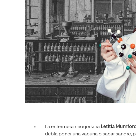
La enfermera neoyorkina
Letitia Mumfor
debía poner una vacuna o sacar sangre, p