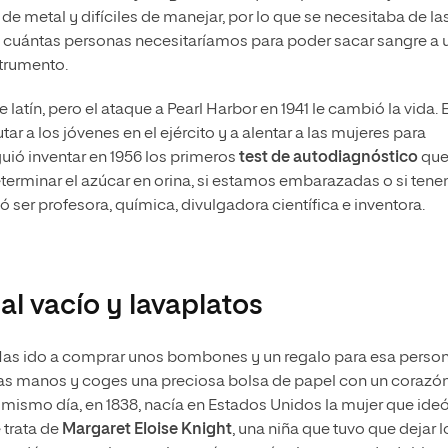
 de metal y difíciles de manejar, por lo que se necesitaba de la
 cuántas personas necesitaríamos para poder sacar sangre a 
strumento.
 latín, pero el ataque a Pearl Harbor en 1941 le cambió la vida. 
ar a los jóvenes en el ejército y a alentar a las mujeres para
guió inventar en 1956 los primeros
test de autodiagnóstico
qu
terminar el azúcar en orina, si estamos embarazadas o si ten
 ser profesora, química, divulgadora científica e inventora.
al vacío y lavaplatos
. Has ido a comprar unos bombones y un regalo para esa perso
 las manos y coges una preciosa bolsa de papel con un corazó
e mismo día, en 1838, nacía en Estados Unidos la mujer que ide
 trata de
Margaret Eloise Knight
, una niña que tuvo que dejar l