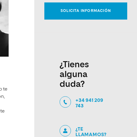
¿Tienes
alguna
duda?
o te
n,
+34 941 209
743
te
¿TE
LLAMAMOS?