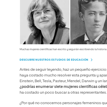
Muchas mujeres científicas han escrito y seguirán escribiendo la historia 
DESCUBRE NUESTROS ESTUDIOS DE EDUCACIÓN
Antes de seguir leyendo, haz un pequeño ejercicio:
haya costado mucho resolver esta pregunta y ap
Einstein, Bell, Tesla, Pasteur, Mendel, Darwin y un
¿podrías enumerar siete mujeres científicas céle
ha costado un poco buscar a otras representantes.
¿Por qué no conocemos personajes femeninos que ha