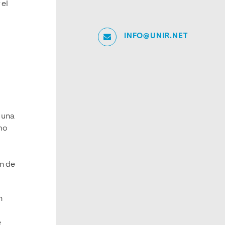
 el
INFO@UNIR.NET
 una
omo
n de
n
e