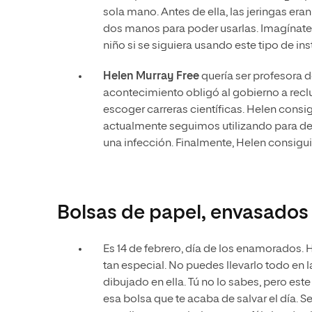
sola mano. Antes de ella, las jeringas eran
dos manos para poder usarlas. Imagínate
niño si se siguiera usando este tipo de in
Helen Murray Free
quería ser profesora de
acontecimiento obligó al gobierno a reclut
escoger carreras científicas. Helen consi
actualmente seguimos utilizando para de
una infección. Finalmente, Helen consiguió
Bolsas de papel, envasados 
Es 14 de febrero, día de los enamorados
tan especial. No puedes llevarlo todo en
dibujado en ella. Tú no lo sabes, pero est
esa bolsa que te acaba de salvar el día. Se