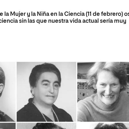
Máster Universitario en Psicopedagogía
olíticas y Relaciones
Acceso universitario para
na de Movilidad
nales
mayores
nacional
la Mujer y la Niña en la Ciencia (11 de febrero) o
Máster Universitario en Atención Temprana y
Desarrollo Infantil
iencia sin las que nuestra vida actual sería muy
Máster Universitario en Enseñanza de Español
como Lengua Extranjera (ELE)