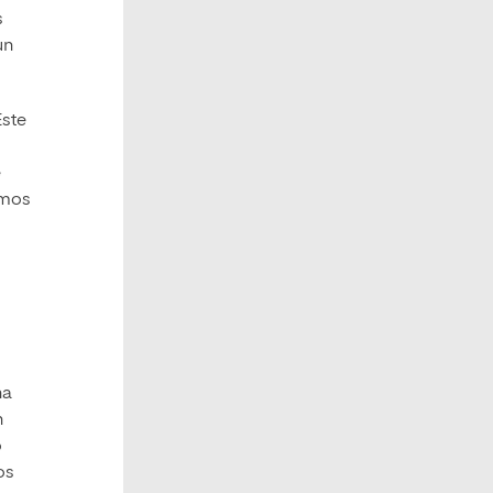
s
un
Este
e
emos
na
n
ó
os