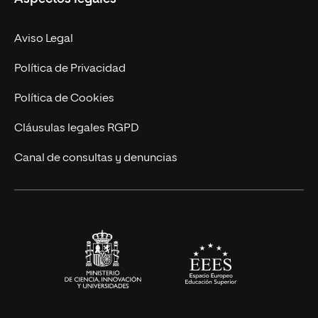
Doctorados
Facultades
Experto Universitario
Nuestro Equipo
Aviso Legal
Postgrados
Trabaja en UNIR
Política de Privacidad
Cursos Universitarios
Actualidad
Política de Cookies
UNIR Revista
Cláusulas legales RGPD
Eventos
Canal de consultas y denuncias
Alianzas corporativas
Sala de prensa
Contacto