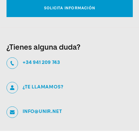
¿Tienes alguna duda?
+34 941 209 743
¿TE LLAMAMOS?
INFO@UNIR.NET