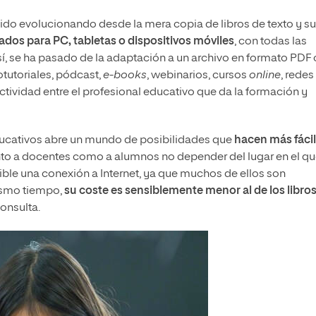
 ido evolucionando desde la mera copia de libros de texto y su
dos para PC, tabletas o dispositivos móviles
, con todas las
sí, se ha pasado de la adaptación a un archivo en formato PDF 
tutoriales, pódcast,
e-books
, webinarios, cursos
online
, redes
actividad entre el profesional educativo que da la formación y
ducativos abre un mundo de posibilidades que
hacen más fácil
tanto a docentes como a alumnos no depender del lugar en el qu
ible una conexión a Internet, ya que muchos de ellos son
mismo tiempo,
su coste es sensiblemente menor al de los libro
onsulta.