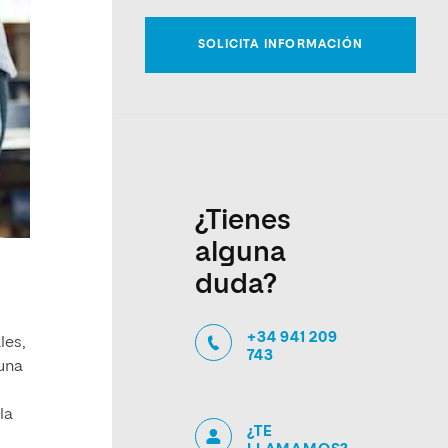
¿Tienes
alguna
duda?
+34 941 209
les,
743
 una
la
¿TE