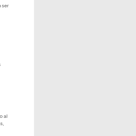
 ser
s
s
o al
s,