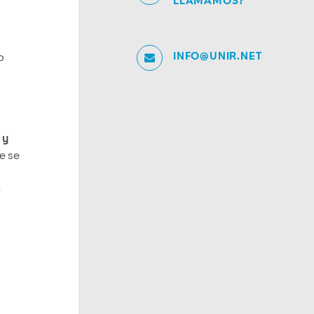
LLAMAMOS?
INFO@UNIR.NET
o
 y
e se
s