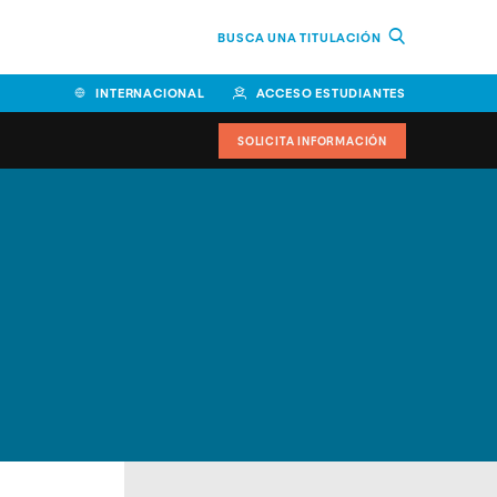
BUSCA UNA TITULACIÓN
INTERNACIONAL
ACCESO ESTUDIANTES
SOLICITA INFORMACIÓN
Facultad de Ciencias de la
Educación y Humanidades
Facultad de Ciencias de la
Salud
Facultad de Economía y
Empresa
Escuela Superior de Ingeniería
y Tecnología (ESIT)
Facultad de Derecho