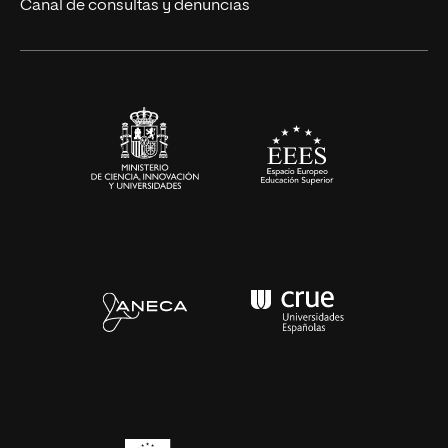
Eventos
Canal de consultas y denuncias
Alianzas corporativas
Sala de prensa
Contacto