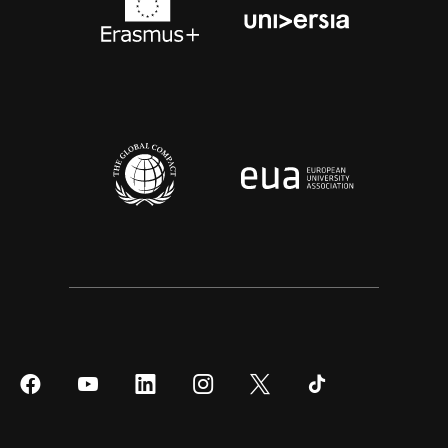
Síguenos
Síguenos
Síguenos
Síguenos
Síguenos
Síguenos
en
en
en
en
en
en
Facebook
YouTube
LinkedIn
Instagram
Twitter
Tiktok