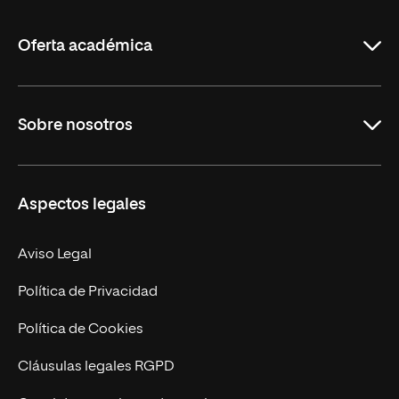
La
Rioja
Oferta académica
Grados
Sobre nosotros
Másteres Oficiales
Másteres Propios
Misión y Valores
Aspectos legales
Doctorados
Facultades
Experto Universitario
Nuestro Equipo
Aviso Legal
Postgrados
Trabaja en UNIR
Política de Privacidad
Cursos Universitarios
Actualidad
Política de Cookies
UNIR Revista
Cláusulas legales RGPD