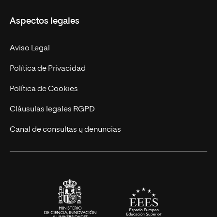
Másteres Propios
Misión y Valores
Aspectos legales
Doctorados
Facultades
Experto Universitario
Nuestro Equipo
Aviso Legal
Postgrados
Trabaja en UNIR
Política de Privacidad
Cursos Universitarios
Actualidad
Política de Cookies
UNIR Revista
Cláusulas legales RGPD
Eventos
Canal de consultas y denuncias
Alianzas corporativas
Sala de prensa
Contacto