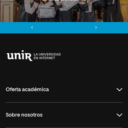
Anterior
Siguiente
Universidad
Internacional
de
La
Rioja
Oferta académica
Grados
Sobre nosotros
Másteres Oficiales