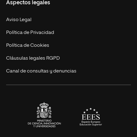
Aspectos legales
Doctorados
Facultades
Experto Universitario
Nuestro Equipo
Aviso Legal
Postgrados
Trabaja en UNIR
Política de Privacidad
Cursos Universitarios
Actualidad
Política de Cookies
UNIR Revista
Cláusulas legales RGPD
Eventos
Canal de consultas y denuncias
Alianzas corporativas
Sala de prensa
Contacto