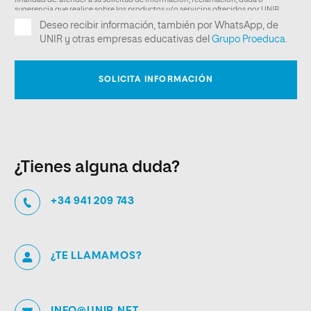
¿Tienes alguna duda?
+34 941 209 743
¿TE LLAMAMOS?
INFO@UNIR.NET