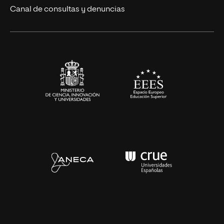
Eventos
Canal de consultas y denuncias
Alianzas corporativas
Sala de prensa
Contacto