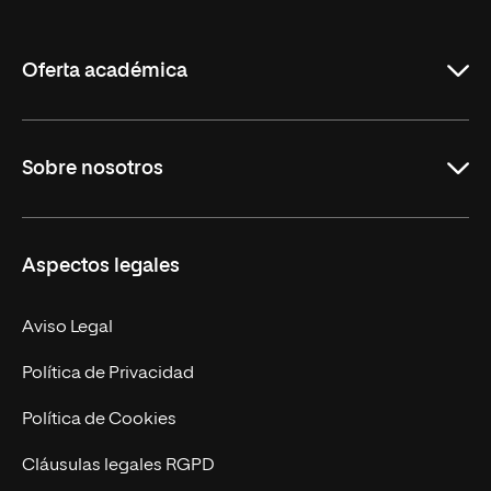
de
La
Rioja
Oferta académica
Grados
Sobre nosotros
Másteres Oficiales
Másteres Propios
Misión y Valores
Aspectos legales
Doctorados
Facultades
Experto Universitario
Nuestro Equipo
Aviso Legal
Postgrados
Trabaja en UNIR
Política de Privacidad
Cursos Universitarios
Actualidad
Política de Cookies
UNIR Revista
Cláusulas legales RGPD