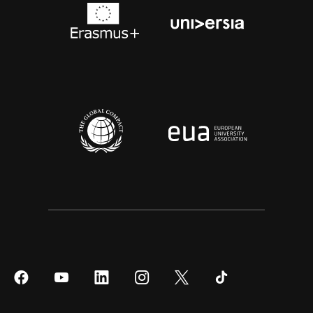
Síguenos
Síguenos
Síguenos
Síguenos
Síguenos
Síguenos
en
en
en
en
en
en
Facebook
YouTube
LinkedIn
Instagram
Twitter
Tiktok