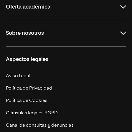
Oferta académica
Grados
Sobre nosotros
Másteres Oficiales
Másteres Propios
Misión y Valores
Aspectos legales
Doctorados
Facultades
Experto Universitario
Nuestro Equipo
Aviso Legal
Postgrados
Trabaja en UNIR
Política de Privacidad
Cursos Universitarios
Actualidad
Política de Cookies
UNIR Revista
Cláusulas legales RGPD
Eventos
Canal de consultas y denuncias