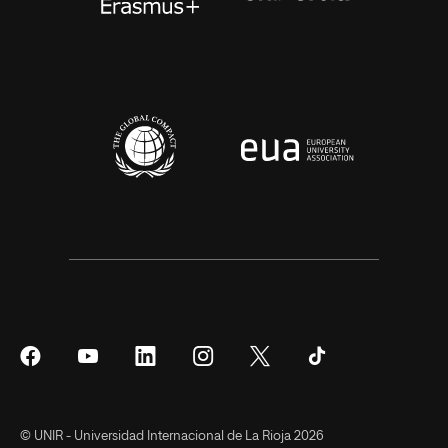
Síguenos
Síguenos
Síguenos
Síguenos
Síguenos
Síguenos
en
en
en
en
en
en
Facebook
YouTube
LinkedIn
Instagram
Twitter
Tiktok
© UNIR - Universidad Internacional de La Rioja 2026