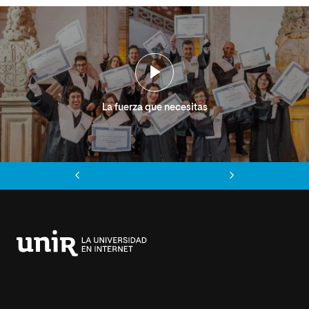
La fuerza que necesitas
Anterior
Siguiente
Universidad
Internacional
de
La
Rioja