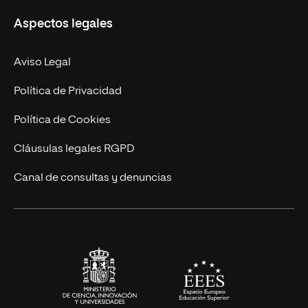
Misión y Valores
Aspectos legales
Doctorados
Facultades
Experto Universitario
Nuestro Equipo
Aviso Legal
Postgrados
Trabaja en UNIR
Política de Privacidad
Cursos Universitarios
Actualidad
Política de Cookies
UNIR Revista
Cláusulas legales RGPD
Eventos
Canal de consultas y denuncias
Alianzas corporativas
Sala de prensa
Contacto