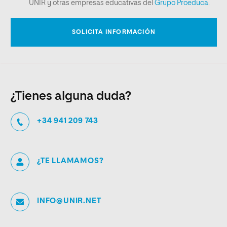
¿Tienes alguna duda?
+34 941 209 743
¿TE LLAMAMOS?
INFO@UNIR.NET