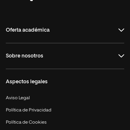
Universidad
Internacional
de
La
Rioja
Oferta académica
Grados
Sobre nosotros
Másteres Oficiales
Másteres Propios
Misión y Valores
Aspectos legales
Doctorados
Facultades
Experto Universitario
Nuestro Equipo
Aviso Legal
Postgrados
Trabaja en UNIR
Política de Privacidad
Cursos Universitarios
Actualidad
Política de Cookies