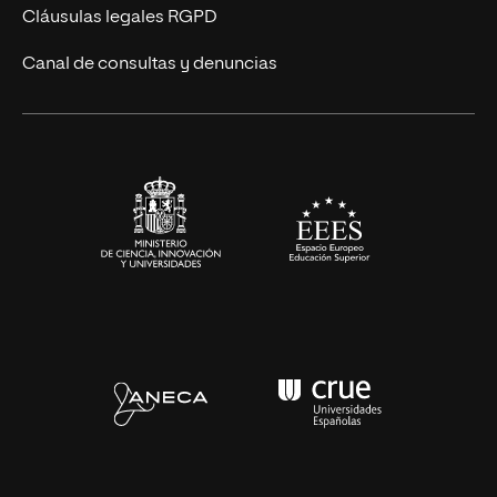
UNIR Revista
Cláusulas legales RGPD
Eventos
Canal de consultas y denuncias
Alianzas corporativas
Sala de prensa
Contacto