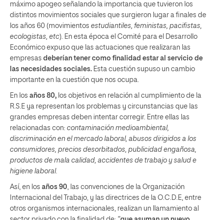
máximo apogeo señalando la importancia que tuvieron los
distintos movimientos sociales que surgieron lugar a finales de
los años 60 (movimientos
estudiantiles, feministas, pacifistas,
ecologistas, etc
). En esta época el Comité para el Desarrollo
Económico expuso que las actuaciones que realizaran las
empresas
deberían tener como finalidad estar al servicio de
las necesidades sociales.
Esta cuestión supuso un cambio
importante en la cuestión que nos ocupa.
En los
años 80,
los objetivos en relación al cumplimiento de la
R.S.E ya representan los problemas y circunstancias que las
grandes empresas deben intentar corregir. Entre ellas las
relacionadas con:
contaminación medioambiental,
discriminación en el mercado laboral, abusos dirigidos a los
consumidores, precios desorbitados, publicidad engañosa,
productos de mala calidad, accidentes de trabajo y salud e
higiene laboral.
Así, en los
años 90
, las convenciones de la Organización
Internacional del Trabajo, y las directrices de la O.C.D.E, entre
otros organismos internacionales, realizan un llamamiento al
sector privado con la finalidad de:
“
que asuman un nuevo