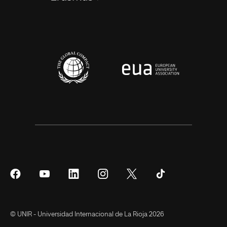
Síguenos
Síguenos
Síguenos
Síguenos
Síguenos
Síguenos
en
en
en
en
en
en
Facebook
YouTube
LinkedIn
Instagram
Twitter
Tiktok
© UNIR - Universidad Internacional de La Rioja 2026