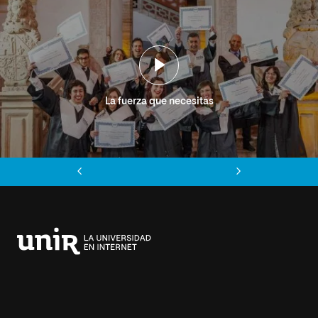
La fuerza que necesitas
Anterior
Siguiente
Universidad
Internacional
de
La
Rioja