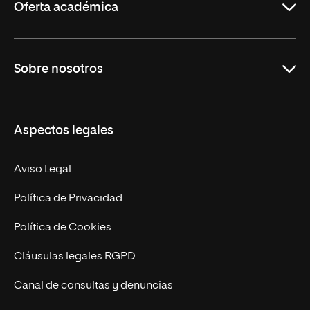
Oferta académica
Grados
Sobre nosotros
Másteres Oficiales
Másteres Propios
Misión y Valores
Aspectos legales
Doctorados
Facultades
Experto Universitario
Nuestro Equipo
Aviso Legal
Postgrados
Trabaja en UNIR
Política de Privacidad
Cursos Universitarios
Actualidad
Política de Cookies
UNIR Revista
Cláusulas legales RGPD
Eventos
Canal de consultas y denuncias