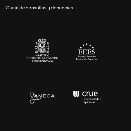
Eventos
Canal de consultas y denuncias
Alianzas corporativas
Sala de prensa
Contacto