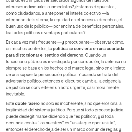
cuando eso implica ver afectados algunos de nuestros
intereses individuales o inmediatos? ¿Estamos dispuestos,
como ciudadanos, a anteponer el interés colectivo —la
integridad del sistema, la equidad en el acceso a derechos, el
buen uso de lo público— por encima de beneficios personales,
lealtades políticas o ventajas particulares?
Es cada vez más frecuente —y preocupante— observar cómo,
en muchos contextos,
la política se convierte en una coartada
para distorsionar el sentido del derecho
. Cuando un
funcionario público es investigado por corrupción, la defensa no
siempre se basa en los hechos o el marco legal, sino en el relato
de una supuesta persecución política. Y cuando se trata del
adversario político, entonces el discurso cambia: la exigencia
de justicia se convierte en un acto urgente, casi moralmente
inevitable.
Este
doble rasero
no solo es incoherente, sino que erosiona la
legitimidad del sistema jurídico. Porque si todo proceso judicial
puede deslegitimarse diciendo que “es político”, y si toda
denuncia contra “los nuestros” es “un ataque oportunista”,
entonces el derecho deja de ser un marco común de reglas y