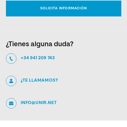
¿Tienes alguna duda?
+34 941 209 743
¿TE LLAMAMOS?
INFO@UNIR.NET