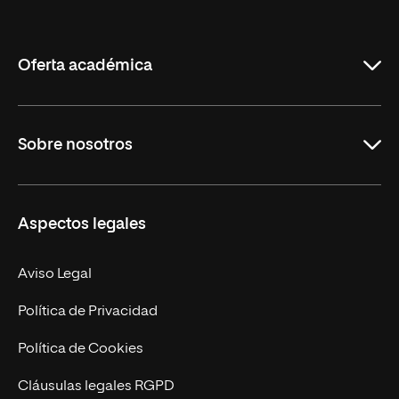
Internacional
de
La
Rioja
Oferta académica
Grados
Sobre nosotros
Másteres Oficiales
Másteres Propios
Misión y Valores
Aspectos legales
Doctorados
Facultades
Experto Universitario
Nuestro Equipo
Aviso Legal
Postgrados
Trabaja en UNIR
Política de Privacidad
Cursos Universitarios
Actualidad
Política de Cookies
UNIR Revista
Cláusulas legales RGPD