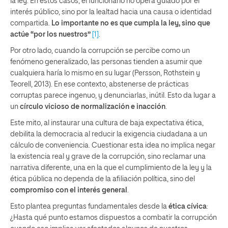
la ley. En estos casos, el funcionario no opera guiado por el
interés público, sino por la lealtad hacia una causa o identidad
compartida.
Lo importante no es que cumpla la ley, sino que
actúe “por los nuestros”
[1]
.
Por otro lado, cuando la corrupción se percibe como un
fenómeno generalizado, las personas tienden a asumir que
cualquiera haría lo mismo en su lugar (Persson, Rothstein y
Teorell, 2013). En ese contexto, abstenerse de prácticas
corruptas parece ingenuo, y denunciarlas, inútil. Esto da lugar a
un
círculo vicioso de normalización e inacción
.
Este mito, al instaurar una cultura de baja expectativa ética,
debilita la democracia al reducir la exigencia ciudadana a un
cálculo de conveniencia. Cuestionar esta idea no implica negar
la existencia real y grave de la corrupción, sino reclamar una
narrativa diferente, una en la que el cumplimiento de la ley y la
ética pública no dependa de la afiliación política, sino del
compromiso con el interés general
.
Esto plantea preguntas fundamentales desde la
ética cívica
:
¿Hasta qué punto estamos dispuestos a combatir la corrupción