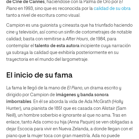
de Cine de Cannes
, haciéndose con la Palma de Oro por
El
Piano
en 1993, sino que es reconocida por la
calidad de su obra
tanto a nivel de escritura como visual.
Campion es una guionista y cineasta que ha triunfado haciendo
cine y televisión, así como un sinfín de cortometrajes de notable
calidad; basta con remitirse a
After Hours
, de 1984, para
contemplar el
talento de esta autora
incipiente cuya narración
ya subraya la calidad que exhibiría posteriormente en su
trayectoria en el mundo del largometraje.
El inicio de su fama
La fama le llegó de la mano de
El Piano
, un drama escrito y
dirigido por Campion de
imágenes y banda sonora
imborrables
. En él se aborda la vida de Ada McGrath (Holly
Hunter), una pianista de 1851 que es casada con Alistair (Sam
Neill), un hombre soberbio e ignorante al que no ama. Tras en
enlace, tanto Ada como su hija (Anna Paquin) se ven obligadas a
dejar Escocia para vivir en Nueva Zelanda, a donde llegan con el
piano que la mujer toca con gran maestría. Ada no puede