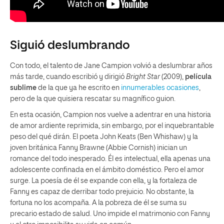
Siguió deslumbrando
Con todo, el talento de Jane Campion volvió a deslumbrar años
más tarde, cuando escribió y dirigió
Bright Star
(2009),
película
sublime
de la que ya he escrito en
innumerables ocasiones
,
pero de la que quisiera rescatar su magnífico guion.
En esta ocasión, Campion nos vuelve a adentrar en una historia
de amor ardiente reprimida, sin embargo, por el inquebrantable
peso del qué dirán. El poeta John Keats (Ben Whishaw) y la
joven británica Fanny Brawne (Abbie Cornish) inician un
romance del todo inesperado. Él es intelectual, ella apenas una
adolescente confinada en el ámbito doméstico. Pero el amor
surge. La poesía de él se expande con ella, y la fortaleza de
Fanny es capaz de derribar todo prejuicio. No obstante, la
fortuna no los acompaña. A la pobreza de él se suma su
precario estado de salud. Uno impide el matrimonio con Fanny