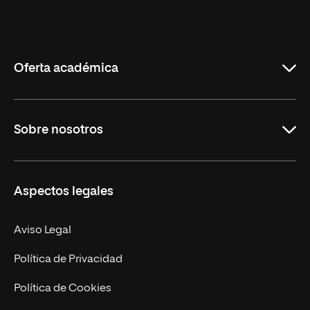
Universidad
Internacional
de
La
Rioja
Oferta académica
Grados
Sobre nosotros
Másteres Oficiales
Másteres Propios
Misión y Valores
Aspectos legales
Doctorados
Facultades
Experto Universitario
Nuestro Equipo
Aviso Legal
Postgrados
Trabaja en UNIR
Política de Privacidad
Cursos Universitarios
Actualidad
Política de Cookies