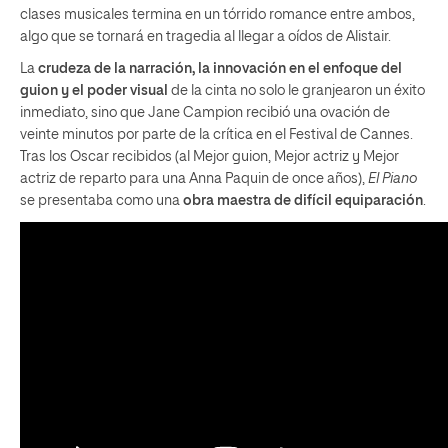
clases musicales termina en un tórrido romance entre ambos,
algo que se tornará en tragedia al llegar a oídos de Alistair.
La
crudeza de la narración, la innovación en el enfoque del
guion y el poder visual
de la cinta no solo le granjearon un éxito
inmediato, sino que Jane Campion recibió una ovación de
veinte minutos por parte de la crítica en el Festival de Cannes.
Tras los Oscar recibidos (al Mejor guion, Mejor actriz y Mejor
actriz de reparto para una Anna Paquin de once años),
El Piano
se presentaba como una
obra maestra de difícil equiparación
.