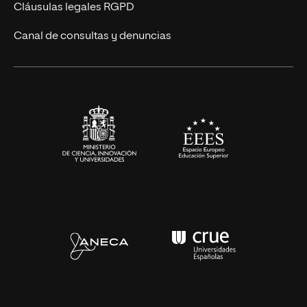
UNIR Revista
Cláusulas legales RGPD
Eventos
Canal de consultas y denuncias
Alianzas corporativas
Sala de prensa
Contacto