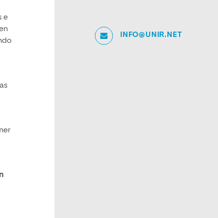
s e
 en
INFO@UNIR.NET
endo
das
ner
en