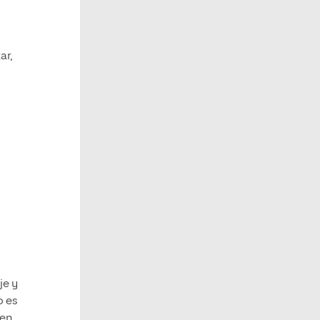
ar,
je y
o es
 en