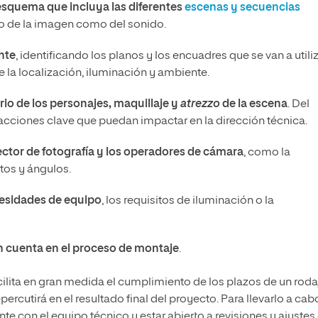
esquema que incluya las diferentes
escenas y secuencias
to de la imagen como del sonido.
nte
, identificando los planos y los encuadres que se van a utiliz
 la localización, iluminación y ambiente.
rio de los personajes, maquillaje y
atrezzo
de la escena
. Del
cciones clave que puedan impactar en la dirección técnica.
rector de fotografía y los operadores de cámara
, como la
os y ángulos.
cesidades de equipo
, los requisitos de iluminación o la
n cuenta en el proceso de montaje
.
cilita en gran medida el cumplimiento de los plazos de un roda
percutirá en el resultado final del proyecto. Para llevarlo a cab
con el equipo técnico y estar abierto a revisiones y ajustes