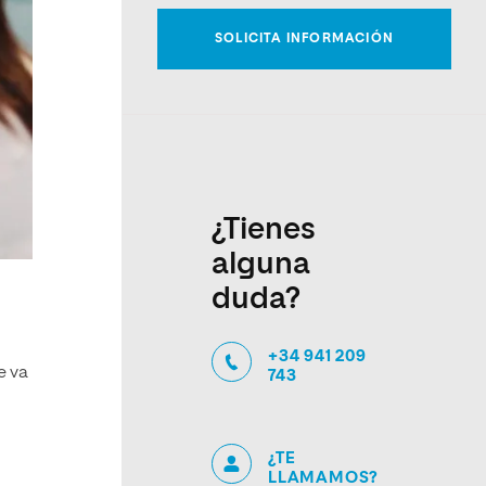
¿Tienes
alguna
duda?
+34 941 209
e va
743
¿TE
LLAMAMOS?