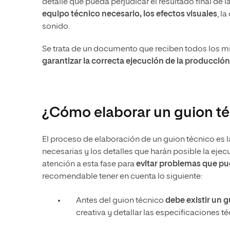
detalle que pueda perjudicar el resultado final de l
equipo técnico necesario, los efectos visuales
, l
sonido.
Se trata de un documento que reciben todos los m
garantizar la correcta ejecución de la producción
¿Cómo elaborar un guion t
El proceso de elaboración de un guion técnico es l
necesarias y los detalles que harán posible la eje
atención a esta fase para
evitar problemas que pue
recomendable tener en cuenta lo siguiente:
Antes del guion técnico
debe existir un g
creativa y detallar las especificaciones té