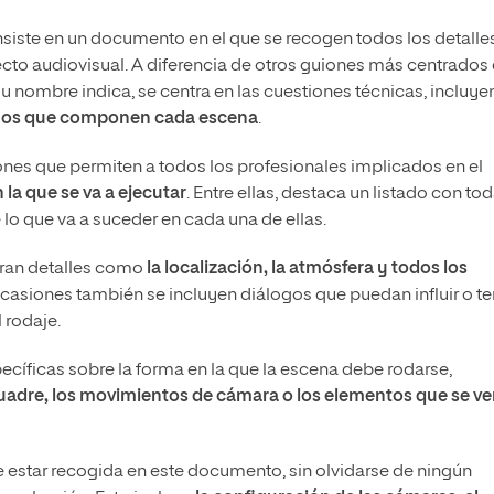
siste en un documento en el que se recogen todos los detalle
ecto audiovisual. A diferencia de otros guiones más centrados
 su nombre indica, se centra en las cuestiones técnicas, incluy
lanos que componen cada escena
.
iones que permiten a todos los profesionales implicados en el
la que se va a ejecutar
. Entre ellas, destaca un listado con to
lo que va a suceder en cada una de ellas.
oran detalles como
la localización, la atmósfera y todos los
ocasiones también se incluyen diálogos que puedan influir o te
 rodaje.
ecíficas sobre la forma en la que la escena debe rodarse,
uadre, los movimientos de cámara o los elementos que se v
 estar recogida en este documento, sin olvidarse de ningún