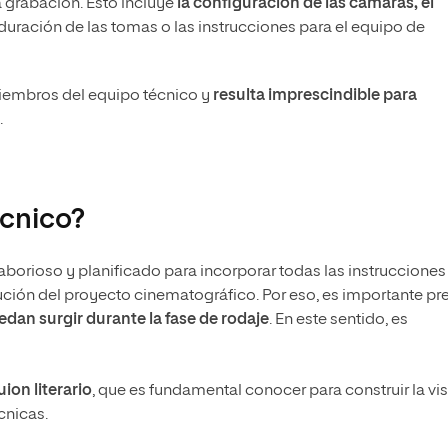
a grabación. Esto incluye
la configuración de las cámaras, el
a duración de las tomas o las instrucciones para el equipo de
iembros del equipo técnico y
resulta imprescindible para
.
écnico?
aborioso y planificado para incorporar todas las instrucciones
cución del proyecto cinematográfico. Por eso, es importante pr
dan surgir durante la fase de rodaje
. En este sentido, es
uion literario
, que es fundamental conocer para construir la vi
cnicas.