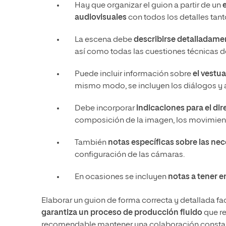
Hay que organizar el guion a partir de un
audiovisuales
con todos los detalles tan
La escena debe
describirse detalladame
así como todas las cuestiones técnicas de
Puede incluir información sobre
el vestua
mismo modo, se incluyen los diálogos y a
Debe incorporar
indicaciones para el di
composición de la imagen, los movimient
También
notas específicas sobre las ne
configuración de las cámaras.
En ocasiones se incluyen
notas a tener e
Elaborar un guion de forma correcta y detallada fa
garantiza un proceso de producción fluido
que re
recomendable mantener una colaboración constante 