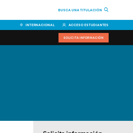
BUSCA UNA TITULACIÓN
INTERNACIONAL
ACCESO ESTUDIANTES
SOLICITA INFORMACIÓN
Facultad de Ciencias de la
Educación y Humanidades
Facultad de Ciencias de la
Salud
Facultad de Economía y
Empresa
Escuela Superior de Ingeniería
y Tecnología (ESIT)
Facultad de Derecho