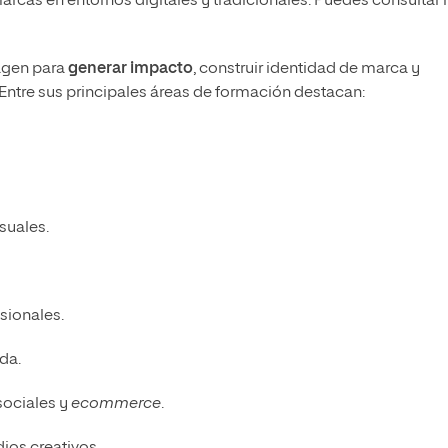
arcas en entornos digitales y tradicionales. Puedes consultar
magen para
generar impacto
, construir identidad de marca y
 Entre sus principales áreas de formación destacan:
suales.
sionales.
da.
sociales y
ecommerce
.