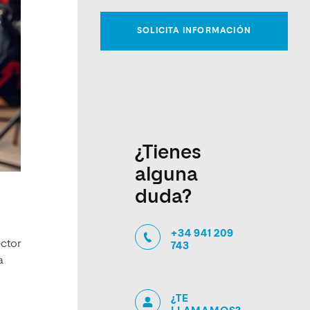
¿Tienes
alguna
duda?
+34 941 209
ector
743
a
¿TE