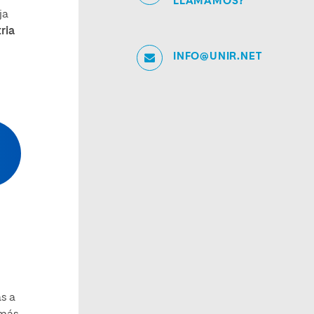
LLAMAMOS?
ja
ria
INFO@UNIR.NET
s a