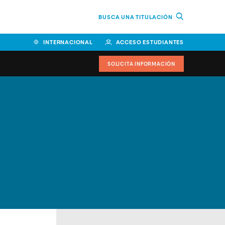
BUSCA UNA TITULACIÓN
INTERNACIONAL
ACCESO ESTUDIANTES
SOLICITA INFORMACIÓN
Facultad de Ciencias de la
Educación y Humanidades
Facultad de Ciencias de la
Salud
Facultad de Economía y
Empresa
Escuela Superior de Ingeniería
y Tecnología (ESIT)
Facultad de Derecho