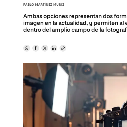
Diseño
Ingeniería y Tecnología
PABLO MARTÍNEZ MUÑIZ
Ciencias P
Escuela de Humanidades
Ofici
Ciencias de la Salud
Diseño
Internacio
Inter
Ambas opciones representan dos forma
Normas de Organización y
Ciencias Sociales
Ciencias de la Salud
Funcionamiento
imagen en la actualidad, y permiten al 
dentro del amplio campo de la fotogra
Humanidades
Ciencias Sociales
Artes
Humanidades
Música
Artes
Música