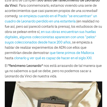
Este año se cumplen
500 años del fallecimiento de Leonardo
da Vinci
. Para conmemorarlo, estamos viviendo una serie de
acontecimientos que casi parecen propios de una
screwball
comedy
:
se empieza cuando en el Prado “se encuentran” un
cuadro de Leonardo perdido en una estantería
(en realidad no
fue así, pero así pareció contarlo la prensa), los estudiosos de su
obra se pelean entre sí,
en sus obras encuentran sus huellas
digitales
,
algunos coleccionistas aparecen con unos “pelos”
suyos coleccionados desde hace 200 años
, se empieza a
hablar de realizar experimentos de ADN con ellos que
permitirían desde demostrar
que tiene primos de Mallorca
hasta
clonarlo y ver qué es capaz de hacer en el siglo XXI
.
El
“fenómeno Leonardo”
nos está arrasando de tal manera que
ya no sabemos a qué se debe, pero no podemos sacar a
Leonardo da Vinci de nuestra vida.