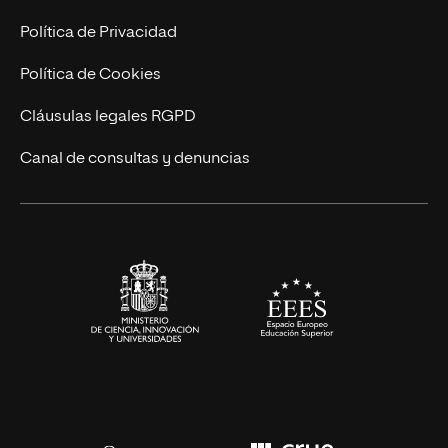
Postgrados
Trabaja en UNIR
Política de Privacidad
Cursos Universitarios
Actualidad
Política de Cookies
UNIR Revista
Cláusulas legales RGPD
Eventos
Canal de consultas y denuncias
Alianzas corporativas
Sala de prensa
Contacto