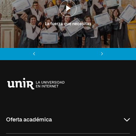
La fuerza que necesitas
Anterior
Siguiente
Universidad
Internacional
de
La
Rioja
Oferta académica