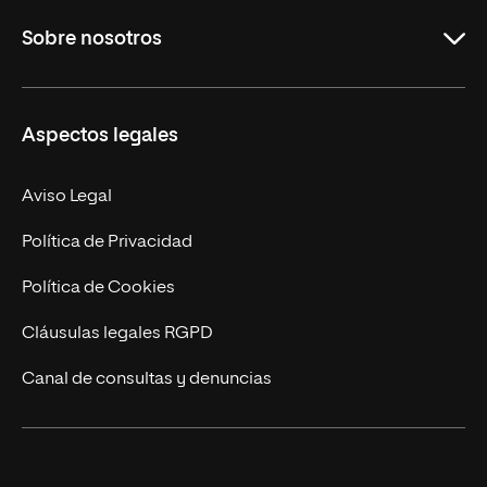
Grados
Sobre nosotros
Másteres Oficiales
Másteres Propios
Misión y Valores
Aspectos legales
Doctorados
Facultades
Experto Universitario
Nuestro Equipo
Aviso Legal
Postgrados
Trabaja en UNIR
Política de Privacidad
Cursos Universitarios
Actualidad
Política de Cookies
UNIR Revista
Cláusulas legales RGPD
Eventos
Canal de consultas y denuncias
Alianzas corporativas
Sala de prensa