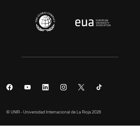
Síguenos
Síguenos
Síguenos
Síguenos
Síguenos
Síguenos
en
en
en
en
en
en
Facebook
YouTube
LinkedIn
Instagram
Twitter
Tiktok
© UNIR - Universidad Internacional de La Rioja 2026