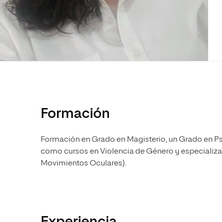
Diseño
Ingeniería y Tecnología
Ciencias P
Escuela de Humanidades
Ofici
Ciencias de la Salud
Diseño
Internacio
Inter
Normas de Organización y
Ciencias Sociales
Ciencias de la Salud
Funcionamiento
Humanidades
Ciencias Sociales
Artes
Humanidades
Música
Artes
Música
Formación
Formación en Grado en Magisterio, un Grado en Psi
como cursos en Violencia de Género y especializ
Movimientos Oculares).