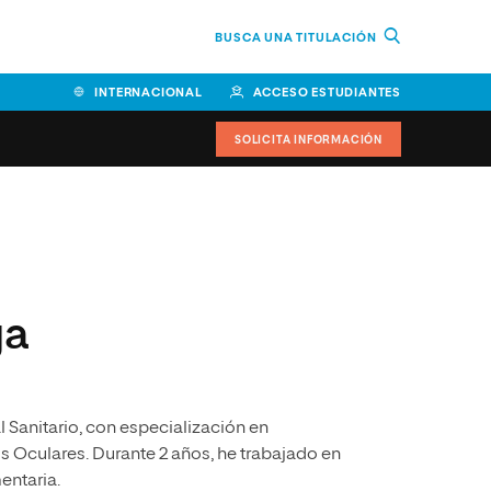
BUSCA UNA TITULACIÓN
INTERNACIONAL
ACCESO ESTUDIANTES
SOLICITA INFORMACIÓN
Facultad de Ciencias de la
Educación y Humanidades
Facultad de Ciencias de la
ga
Salud
Facultad de Economía y
Empresa
Sanitario, con especialización en
Escuela Superior de Ingeniería
y Tecnología (ESIT)
 Oculares. Durante 2 años, he trabajado en
entaria.
Facultad de Derecho