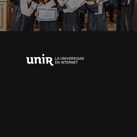
Universidad
Internacional
de
La
Rioja