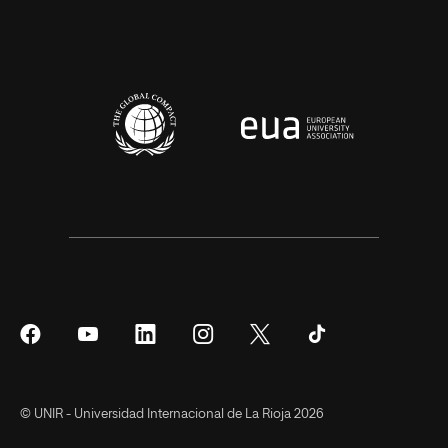
Síguenos
Síguenos
Síguenos
Síguenos
Síguenos
Síguenos
en
en
en
en
en
en
Facebook
YouTube
LinkedIn
Instagram
Twitter
Tiktok
© UNIR - Universidad Internacional de La Rioja 2026