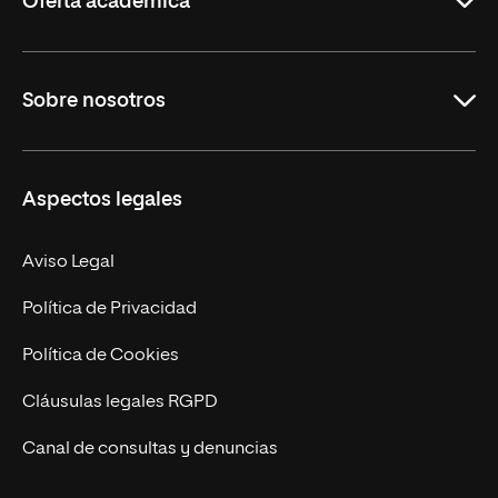
Oferta académica
Grados
Sobre nosotros
Másteres Oficiales
Másteres Propios
Misión y Valores
Aspectos legales
Doctorados
Facultades
Experto Universitario
Nuestro Equipo
Aviso Legal
Postgrados
Trabaja en UNIR
Política de Privacidad
Cursos Universitarios
Actualidad
Política de Cookies
UNIR Revista
Cláusulas legales RGPD
Eventos
Canal de consultas y denuncias
Alianzas corporativas