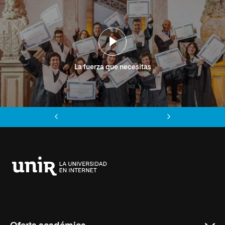
La fuerza que necesitas
Anterior
Siguiente
Universidad
Internacional
de
La
Rioja