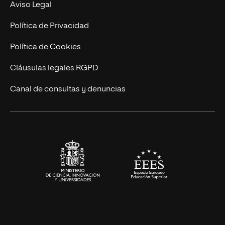
Experto Universitario
Nuestro Equipo
Aviso Legal
Postgrados
Trabaja en UNIR
Política de Privacidad
Cursos Universitarios
Actualidad
Política de Cookies
UNIR Revista
Cláusulas legales RGPD
Eventos
Canal de consultas y denuncias
Alianzas corporativas
Sala de prensa
Contacto