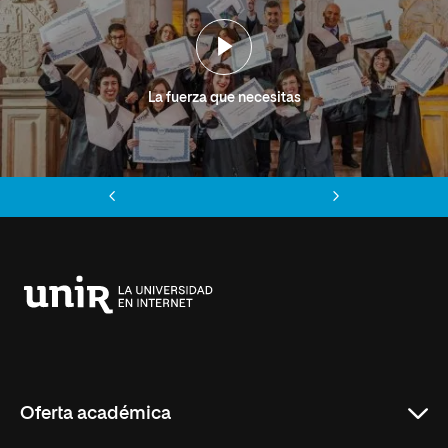
La fuerza que necesitas
Anterior
Siguiente
Universidad
Internacional
de
La
Rioja
Oferta académica