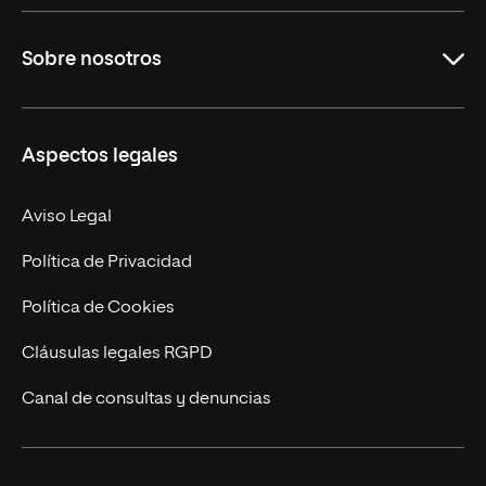
Grados
Sobre nosotros
Másteres Oficiales
Másteres Propios
Misión y Valores
Aspectos legales
Doctorados
Facultades
Experto Universitario
Nuestro Equipo
Aviso Legal
Postgrados
Trabaja en UNIR
Política de Privacidad
Cursos Universitarios
Actualidad
Política de Cookies
UNIR Revista
Cláusulas legales RGPD
Eventos
Canal de consultas y denuncias
Alianzas corporativas
Sala de prensa