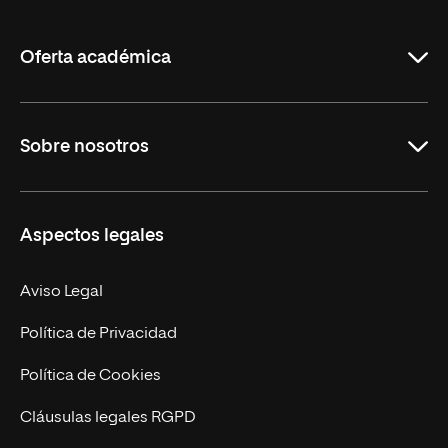
de
La
Rioja
Oferta académica
Grados
Sobre nosotros
Másteres Oficiales
Másteres Propios
Misión y Valores
Aspectos legales
Doctorados
Facultades
Experto Universitario
Nuestro Equipo
Aviso Legal
Postgrados
Trabaja en UNIR
Política de Privacidad
Cursos Universitarios
Actualidad
Política de Cookies
UNIR Revista
Cláusulas legales RGPD