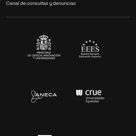
Eventos
Canal de consultas y denuncias
Alianzas corporativas
Sala de prensa
Contacto