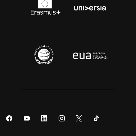
Síguenos
Síguenos
Síguenos
Síguenos
Síguenos
Síguenos
en
en
en
en
en
en
Facebook
YouTube
LinkedIn
Instagram
Twitter
Tiktok