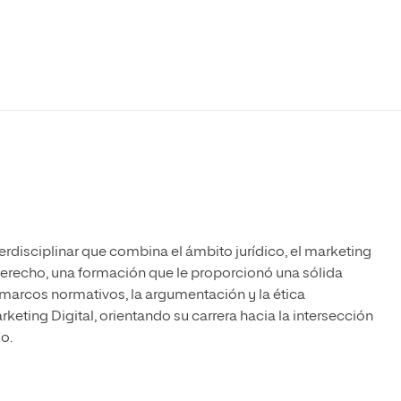
Máster Universitario en Psicopedagogía
olíticas y Relaciones
Acceso universitario para
na de Movilidad
nales
mayores
nacional
Máster Universitario en Atención Temprana y
Desarrollo Infantil
Máster Universitario en Enseñanza de Español
como Lengua Extranjera (ELE)
erdisciplinar que combina el ámbito jurídico, el marketing
 Derecho, una formación que le proporcionó una sólida
marcos normativos, la argumentación y la ética
keting Digital, orientando su carrera hacia la intersección
o.