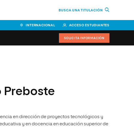
BUSCA UNA TITULACIÓN
INTERNACIONAL
ACCESO ESTUDIANTES
SOLICITA INFORMACIÓN
Facultad de Ciencias de la
Educación y Humanidades
Facultad de Ciencias de la
o Preboste
Salud
Facultad de Economía y
Empresa
encia en dirección de proyectos tecnológicos y
Escuela Superior de Ingeniería
y Tecnología (ESIT)
educativa y en docencia en educación superior de
Facultad de Derecho