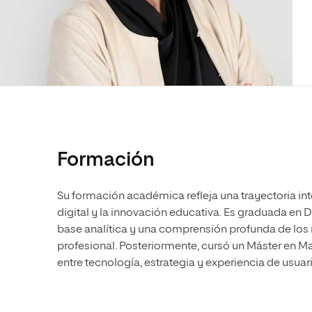
Diseño
Ingeniería y Tecnología
Ciencias P
Escuela de Humanidades
Ofici
Ciencias de la Salud
Diseño
Internacio
Inter
Normas de Organización y
Ciencias Sociales
Ciencias de la Salud
Funcionamiento
Humanidades
Ciencias Sociales
Artes
Humanidades
Música
Artes
Música
Formación
Su formación académica refleja una trayectoria int
digital y la innovación educativa. Es graduada en
base analítica y una comprensión profunda de los 
profesional. Posteriormente, cursó un Máster en Mar
entre tecnología, estrategia y experiencia de usuari