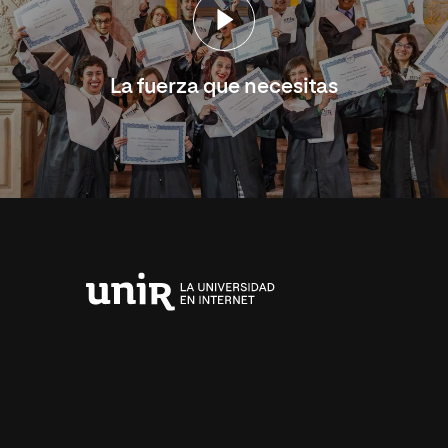
La fuerza que necesitas
Universidad
Internacional
de
La
Rioja