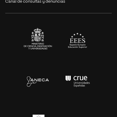
Eventos
Canal de consultas y denuncias
Alianzas corporativas
Sala de prensa
Contacto