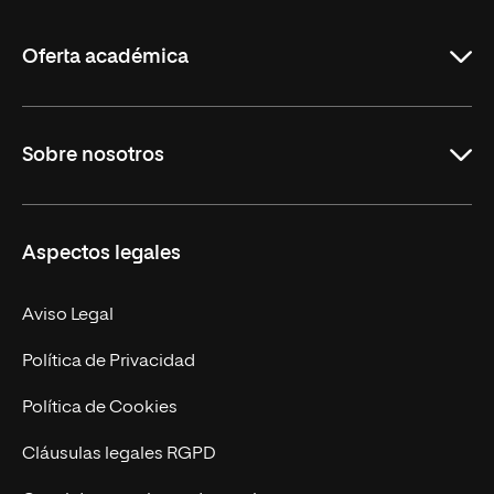
La
Rioja
Oferta académica
Grados
Sobre nosotros
Másteres Oficiales
Másteres Propios
Misión y Valores
Aspectos legales
Doctorados
Facultades
Experto Universitario
Nuestro Equipo
Aviso Legal
Postgrados
Trabaja en UNIR
Política de Privacidad
Cursos Universitarios
Actualidad
Política de Cookies
UNIR Revista
Cláusulas legales RGPD