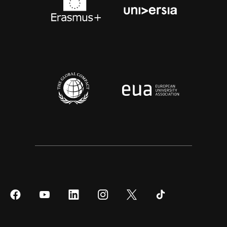
Síguenos
Síguenos
Síguenos
Síguenos
Síguenos
Síguenos
en
en
en
en
en
en
Facebook
YouTube
LinkedIn
Instagram
Twitter
Tiktok