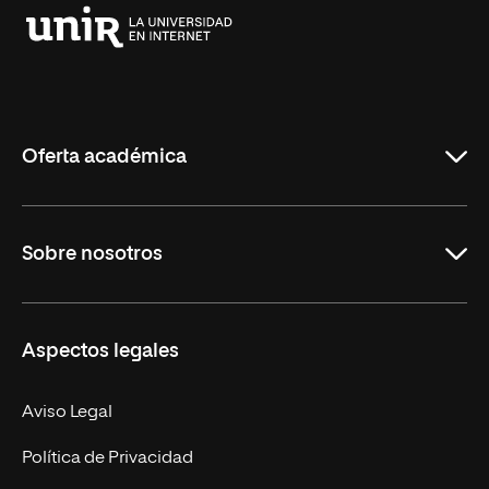
Universidad
Internacional
de
La
Rioja
Oferta académica
Grados
Sobre nosotros
Másteres Oficiales
Másteres Propios
Misión y Valores
Aspectos legales
Doctorados
Facultades
Experto Universitario
Nuestro Equipo
Aviso Legal
Postgrados
Trabaja en UNIR
Política de Privacidad