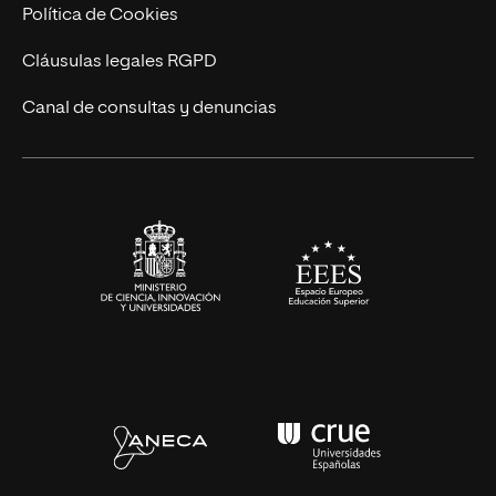
Cursos Universitarios
Actualidad
Política de Cookies
UNIR Revista
Cláusulas legales RGPD
Eventos
Canal de consultas y denuncias
Alianzas corporativas
Sala de prensa
Contacto